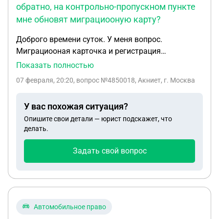
обратно, на контрольно-пропускном пункте
мне обновят миграциооную карту?
Доброго времени суток. У меня вопрос.
Миграциооная карточка и регистрация
заканчивается 12.02.2026. Если мне выехать из
Показать полностью
России и заехать обратно, на контрольно-
07 февраля, 20:20
, вопрос №4850018, Акниет, г. Москва
пропускном пункте мне обновят миграциооную
карту? Заранее благодарю
У вас похожая ситуация?
Опишите свои детали — юрист подскажет, что
делать.
Задать свой вопрос
Автомобильное право