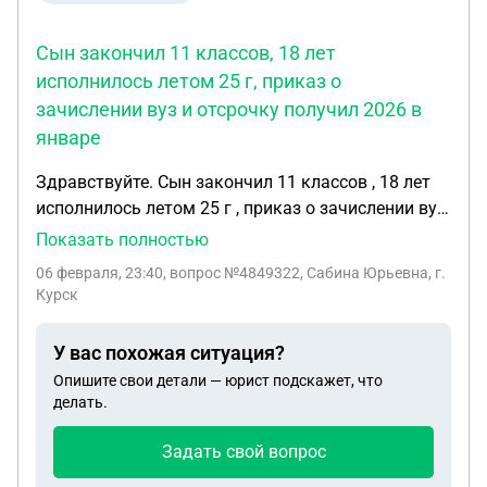
Сын закончил 11 классов, 18 лет
исполнилось летом 25 г, приказ о
зачислении вуз и отсрочку получил 2026 в
январе
Здравствуйте. Сын закончил 11 классов , 18 лет
исполнилось летом 25 г , приказ о зачислении вуз
и отсрочку получил 2026 в январе , могут ли
Показать полностью
призывать его не службу и будут ли проблемы из-
06 февраля, 23:40
, вопрос №4849322, Сабина Юрьевна, г.
за его не явки в сентября - декабрь ?
Курск
У вас похожая ситуация?
Опишите свои детали — юрист подскажет, что
делать.
Задать свой вопрос