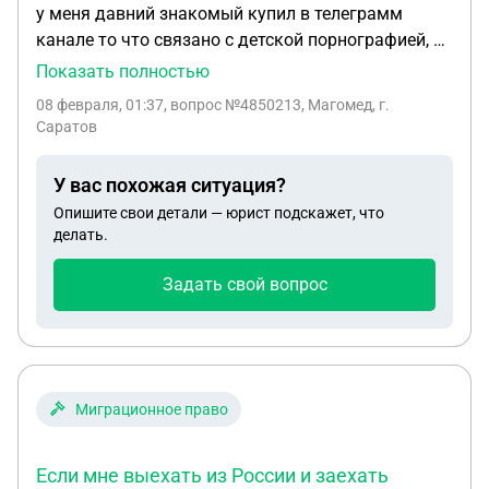
у меня давний знакомый купил в телеграмм
канале то что связано с детской порнографией, но
никакой ссылки он не получил он только
Показать полностью
отправил деньги а человек ему ничего не скинул,
08 февраля, 01:37
, вопрос №4850213, Магомед, г.
поле того как он купил он сразу удалил данного
Саратов
человека, это считается как нарушение закона? и
что ему будет если он ничего не получил и удалил
У вас похожая ситуация?
чат с человеком?
Опишите свои детали — юрист подскажет, что
делать.
Задать свой вопрос
Миграционное право
Если мне выехать из России и заехать