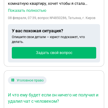
комнатную квартиру, хочет чтобы я стала
собственником жилья сейчас, при её жизни. Стоит
Показать полностью
ли прописываться сейчас, если у меня есть жилье
08 февраля, 07:39
, вопрос №4850286, Татьяна, г. Киров
и прописка в другой квартире, в другом городе.
Какая выгода мне от этого?
У вас похожая ситуация?
Опишите свои детали — юрист подскажет, что
делать.
Задать свой вопрос
Уголовное право
И что ему будет если он ничего не получил и
удалил чат с человеком?