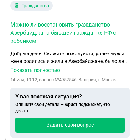
Гражданство
Можно ли восстановить гражданство
Азербайджана бывшей гражданке РФ с
ребенком
Добрый день! Скажите пожалуйста, ранее муж и
жена родились и жили в Азербайджане, было два
гражданства у обоих. Когда переезжали, жене
Показать полностью
сказали в посольстве, либо ты выбираешь
14 мая, 19:12
, вопрос №4952546, Валерия, г. Москва
гражданство РФ, либо АР. Она выбрала
гражданство РФ. Они развелись, и теперь она
У вас похожая ситуация?
хочет снова получить гражданство и себе, и
Опишите свои детали — юрист подскажет, что
ребенку АР, в посольстве ей сказали, такое
делать.
возможно, если она принесет 5 пакетов
документов, скажите пожалуйста, есть
Задать свой вопрос
вероятность того, что она с ребенком не получит
азербайджанское гражданство ?