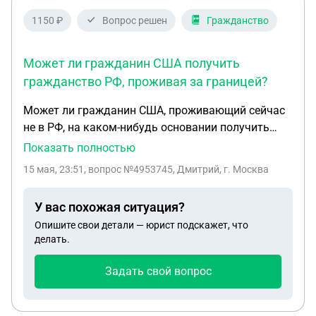
1150 ₽
Вопрос решен
Гражданство
Может ли гражданин США получить
гражданство РФ, проживая за границей?
Может ли гражданин США, проживающий сейчас
не в РФ, на каком-нибудь основании получить
гражданство РФ заграницей, если: - есть супруг и
Показать полностью
ребенок, которые являются гражданами РФ -
15 мая, 23:51
, вопрос №4953745, Дмитрий, г. Москва
несколько лет назад жил и работал в РФ
(примерно 4 года).
У вас похожая ситуация?
Опишите свои детали — юрист подскажет, что
делать.
Задать свой вопрос