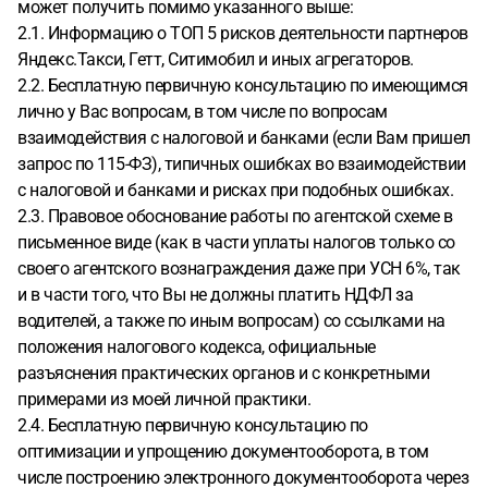
может получить помимо указанного выше:
2.1. Информацию о ТОП 5 рисков деятельности партнеров
Яндекс.Такси, Гетт, Ситимобил и иных агрегаторов.
2.2. Бесплатную первичную консультацию по имеющимся
лично у Вас вопросам, в том числе по вопросам
взаимодействия с налоговой и банками (если Вам пришел
запрос по 115-ФЗ), типичных ошибках во взаимодействии
с налоговой и банками и рисках при подобных ошибках.
2.3. Правовое обоснование работы по агентской схеме в
письменное виде (как в части уплаты налогов только со
своего агентского вознаграждения даже при УСН 6%, так
и в части того, что Вы не должны платить НДФЛ за
водителей, а также по иным вопросам) со ссылками на
положения налогового кодекса, официальные
разъяснения практических органов и с конкретными
примерами из моей личной практики.
2.4. Бесплатную первичную консультацию по
оптимизации и упрощению документооборота, в том
числе построению электронного документооборота через