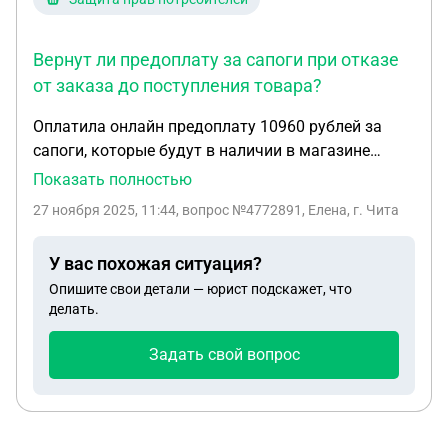
Вернут ли предоплату за сапоги при отказе
от заказа до поступления товара?
Оплатила онлайн предоплату 10960 рублей за
сапоги, которые будут в наличии в магазине
через две недели, но я передумала, изменились
Показать полностью
обстоятельства. Должна ли я нести расходы, по
27 ноября 2025, 11:44
, вопрос №4772891, Елена, г. Чита
мнению онлайн магазина или по заказу вернут
полную сумму?
У вас похожая ситуация?
Опишите свои детали — юрист подскажет, что
делать.
Задать свой вопрос