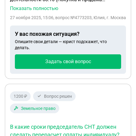
собственного недвижимого имущества) купил
Показать полностью
квартиру в декабре 2024 года, продал эту
27 ноября 2025, 15:06
, вопрос №4773203, Юлия, г. Москва
квартиру в апреле 2025 года. Как правильно
учитывать расходы на покупку: на момент
У вас похожая ситуация?
фактической оплаты продавцу в декабре 2024
Опишите свои детали — юрист подскажет, что
или на момент продажи данной квартиры, т.е. и
делать.
расход и доход будут учтены в апреле 2025
Задать свой вопрос
1200 ₽
Вопрос решен
Земельное право
В какие сроки председатель СНТ должен
сделать перерасчет оплаты индивидуалу?