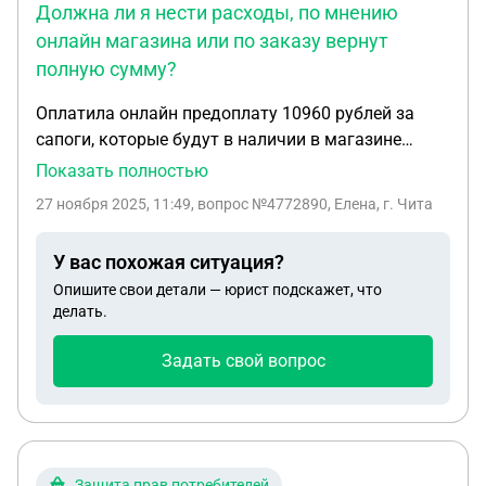
Должна ли я нести расходы, по мнению
онлайн магазина или по заказу вернут
полную сумму?
Оплатила онлайн предоплату 10960 рублей за
сапоги, которые будут в наличии в магазине
через две недели, но я передумала, изменились
Показать полностью
обстоятельства. Должна ли я нести расходы, по
27 ноября 2025, 11:49
, вопрос №4772890, Елена, г. Чита
мнению онлайн магазина или по заказу вернут
полную сумму?
У вас похожая ситуация?
Опишите свои детали — юрист подскажет, что
делать.
Задать свой вопрос
Защита прав потребителей