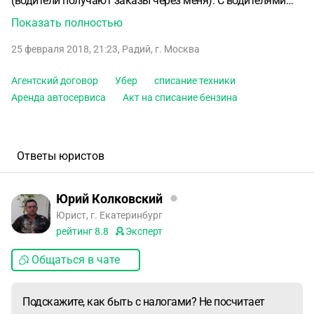
(водители получают заказы через меня).
С водителями
заключен агентский договор или публичный договор
Показать полностью
аренды.
Я плачу налоги только с моего вознаграждения,
25 февраля 2018, 21:23
,
Радий
,
г. Москва
полученного с каждого водителя.
Недавно я заключил
договор с сервисом ТАНКЕР, который предоставляет
Агентский договор
Убер
списание техники
возможность заправлять таксистов с моего расчетного
Аренда автосервиса
Акт на списание бензина
счета. Подскажите, как быть с налогами? Не посчитает
налоговая что весь бензин водителей этой мой доход и
скажет платить 6 % ? или делать доп соглашение с
водителями?
Списание средств с помощью этого сервиса
Ответы юристов
в личном кабинете банка обозначается просто "Оплата в
TANKER Moskva Ru" без обозначения договора по
Юрий Колковский
которому средства ушли и т.д. и мне непонятно как быть
Юрист, г. Екатеринбург
в этом случае?
рейтинг
8.8
Эксперт
Общаться в чате
Подскажите, как быть с налогами? Не посчитает