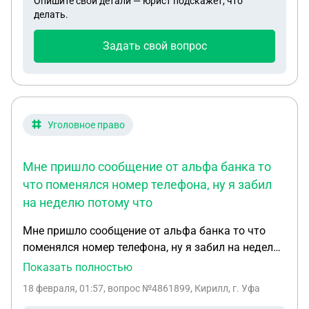
Опишите свои детали — юрист подскажет, что
комнаты у соседа?
делать.
Задать свой вопрос
Уголовное право
Мне пришло сообщение от альфа банка то
что поменялся номер телефона, ну я забил
на неделю потому что
Мне пришло сообщение от альфа банка то что
поменялся номер телефона, ну я забил на неделю
потому что готовился к соревнованиям, прихожу
Показать полностью
через неделю в банк и говорю что нужно
18 февраля, 01:57
, вопрос №4861899, Кирилл, г. Уфа
поменять номер в личном кабинете, мне