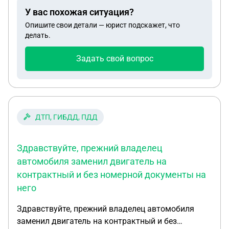
показывают выписки со счетов где переводятся
У вас похожая ситуация?
большие суммы денег о которых я вообще ничего
Опишите свои детали — юрист подскажет, что
не знаю. Что делать в данной ситуации
делать.
Задать свой вопрос
ДТП, ГИБДД, ПДД
Здравствуйте, прежний владелец
автомобиля заменил двигатель на
контрактный и без номерной документы на
него
Здравствуйте, прежний владелец автомобиля
заменил двигатель на контрактный и без