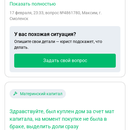
номерной документы на него все есть, указано
Показать полностью
что он без номера, он абсолютно такой же как и
17 февраля, 23:33
, вопрос №4861780, Максим, г.
прошлый, такой же маркировки. Чек, ДКП, ГТД
Смоленск
все имеется все легально. Но гибдд отказывается
ставить на учет машину и грозит экспертизой
У вас похожая ситуация?
которая затянется на пару недель, законно ли
Опишите свои детали — юрист подскажет, что
это?
делать.
Задать свой вопрос
Материнский капитал
Здравствуйте, был куплен дом за счет мат
капитала, на момент покупке не была в
браке, выделить доли сразу