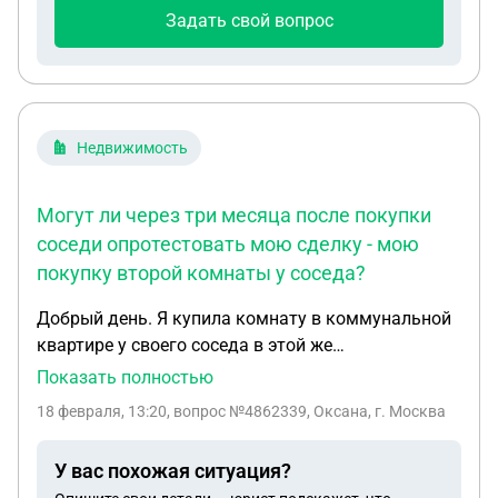
ребенком и двумя бабушками
Задать свой вопрос
Недвижимость
Могут ли через три месяца после покупки
соседи опротестовать мою сделку - мою
покупку второй комнаты у соседа?
Добрый день. Я купила комнату в коммунальной
квартире у своего соседа в этой же
коммунальной квартире . Всего нас
Показать полностью
собственников было четверо и при оформлении
18 февраля, 13:20
, вопрос №4862339, Оксана, г. Москва
мы не оповещали остальных собственников .
Могут ли через три месяца после покупки соседи
У вас похожая ситуация?
опротестовать мою сделку - мою покупку второй