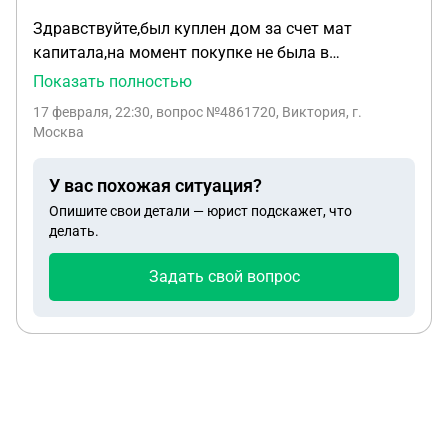
Здравствуйте,был куплен дом за счет мат
капитала,на момент покупке не была в
браке,выделить доли сразу после покупки не
Показать полностью
было возможности,выделила когда уже была в
17 февраля, 22:30
, вопрос №4861720, Виктория, г.
браке,органы сказали что на мужа тоже нужно
Москва
выделить я это сделала,могу ли я спокойно
продать или будут проблемы с этим ?
У вас похожая ситуация?
Опишите свои детали — юрист подскажет, что
делать.
Задать свой вопрос