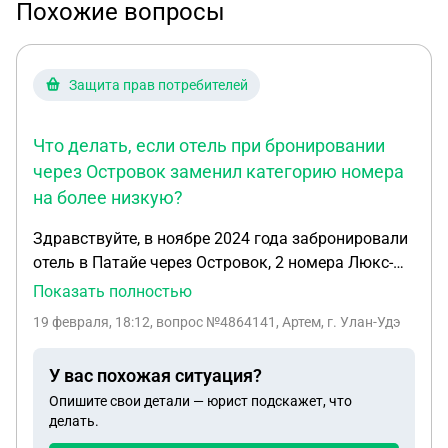
Похожие вопросы
Защита прав потребителей
Что делать, если отель при бронировании
через Островок заменил категорию номера
на более низкую?
Здравствуйте, в ноябре 2024 года забронировали
отель в Патайе через Островок, 2 номера Люкс-
Делюкс, сегодня нам приходит сообщение, за
Показать полностью
сутки до бесплатной отмены бронирования, что
19 февраля, 18:12
, вопрос №4864141, Артем, г. Улан-Удэ
отель не может предоставить эти номера,
связались с Островком, там пояснили, что нам
У вас похожая ситуация?
предлогают просто Делюкс и скидку 20% т.е.
Опишите свои детали — юрист подскажет, что
категорией ниже, что можно сделать в данном
делать.
случае. Мы летим с полуторогодовалым