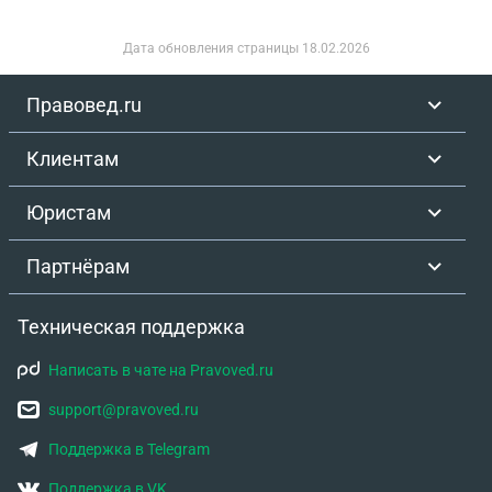
оспорить ее решение в коллегии инфекционистов.
Сам я получил на СВО тяжелое ранение плечевой
Дата обновления страницы
18.02.2026
кости со смещением обломков, хочу списаться из
армии не хочу больше участвовать в СВО, могу ли
Правовед.ru
я с гепатитом и пластиной в плечевой кости
списаться из армии МО.????
Клиентам
Юристам
Партнёрам
Техническая поддержка
Написать в чате на Pravoved.ru
support@pravoved.ru
Поддержка в Telegram
Поддержка в VK