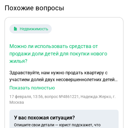
Похожие вопросы
Недвижимость
Можно ли использовать средства от
продажи доли детей для покупки нового
жилья?
Здравствуйте, нам нужно продать квартиру с
участием долей двух несовершеннолетних детей.
Доли детям были выделены после использования
Показать полностью
мат капитала . После продажи , средства
17 февраля, 13:56
, вопрос №4861221, Надежда Жерко, г.
согласно выделенным долям , будут направлены
Москва
на счета детей. Можем ли мы использовать
данные денежные средства в покупке нового
У вас похожая ситуация?
жилого помещения?
Опишите свои детали — юрист подскажет, что