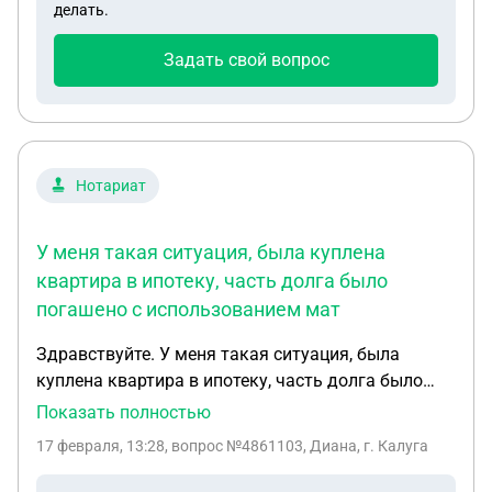
делать.
Задать свой вопрос
Нотариат
У меня такая ситуация, была куплена
квартира в ипотеку, часть долга было
погашено с использованием мат
Здравствуйте. У меня такая ситуация, была
куплена квартира в ипотеку, часть долга было
погашено с использованием мат. капитала.
Показать полностью
Малыш умер. Доли не были выделены, но
17 февраля, 13:28
, вопрос №4861103, Диана, г. Калуга
прописка есть. На данный момент я хочу продать
квартиру. Какие мои действия?