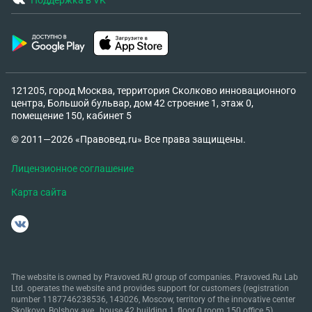
Поддержка в VK
121205, город Москва, территория Сколково инновационного
центра, Большой бульвар, дом 42 строение 1, этаж 0,
помещение 150, кабинет 5
© 2011—2026 «Правовед.ru» Все права защищены.
Лицензионное соглашение
Карта сайта
The website is owned by Pravoved.RU group of companies. Pravoved.Ru Lab
Ltd. operates the website and provides support for customers (registration
number 1187746238536, 143026, Moscow, territory of the innovative center
Skolkovo, Bolshoy ave., house 42 building 1, floor 0 room 150 office 5).