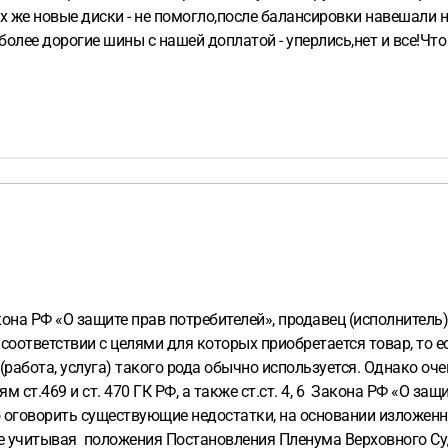
их же новые диски - не помогло,после балансировки навешали 
 более дорогие шины с нашей доплатой - уперлись,нет и все!Что
акона РФ «О защите прав потребителей», продавец (исполнител
 в соответствии с целями для которых приобретается товар, т
(работа, услуга) такого рода обычно используется. Однако оч
м ст.469 и ст. 470 ГК РФ, а также ст.ст. 4, 6 Закона РФ «О защ
 оговорить существующие недостатки, на основании изложенн
акже учитывая положения Постановления Пленума Верховного Су