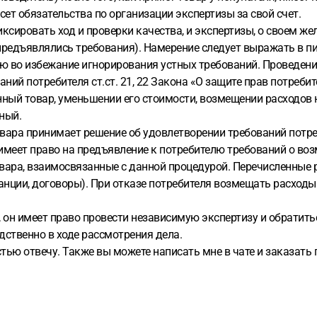
сет обязательства по организации экспертизы за свой счет.
ксировать ход и проверки качества, и экспертизы, о своем ж
 предъявлялись требования). Намерение следует выражать в п
исью во избежание игнорирования устных требований. Проведе
ий потребителя ст.ст. 21, 22 Закона «О защите прав потребит
ный товар, уменьшении его стоимости, возмещении расходов н
ный.
вара принимает решение об удовлетворении требований потре
ь имеет право на предъявление к потребителю требований о в
 товара, взаимосвязанные с данной процедурой. Перечисленн
анции, договоры). При отказе потребителя возмещать расходы
 он имеет право провести независимую экспертизу и обратить
дственно в ходе рассмотрения дела.
достью отвечу. Также вы можете написать мне в чате и заказат