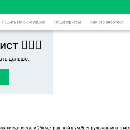
Решить мою ситуацию
Наши юристы
Как это работает
 👨🏻‍⚖️
ать дальше.
!
вались,проехали 25км,страшный шум,бьет руль,машина трясетс