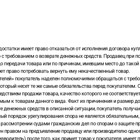
достатки имеет право отказаться от исполнения договора куп
с требованием о возврате денежных средств. Продавец при п
 до передачи товара или по причинам, имевшим место до тако
еет право потребовать вернуть ему некачественный товар.
ебителей» покупатель наделен полномочиями обращаться с треб
ю, который несет те же самые обязательства перед покупателем
дствием продажи товара, качество которого не соответствует
емым к товарам данного вида. Факт их причинения и размер 
е денежных средств в описанной ситуации, покупатель получае
нный порядок урегулирования спора не является обязательным
О рассмотрении судами гражданских дел по спорам о защите пр
ен правом на предъявление продавцу или производителю одног
зводитель) после того, как примет товар у покупателя, имеет 