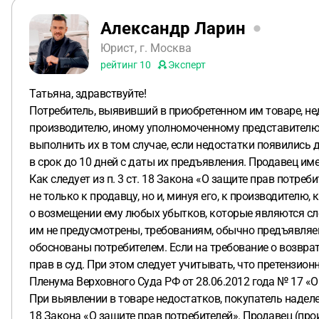
Александр Ларин
Юрист, г. Москва
рейтинг
10
Эксперт
Татьяна, здравствуйте!
Потребитель, выявивший в приобретенном им товаре, не
производителю, иному уполномоченному представителю 
выполнить их в том случае, если недостатки появились
в срок до 10 дней с даты их предъявления. Продавец им
Как следует из п. 3 ст. 18 Закона «О защите прав потр
не только к продавцу, но и, минуя его, к производител
о возмещении ему любых убытков, которые являются сле
им не предусмотрены, требованиям, обычно предъявля
обоснованы потребителем. Если на требование о возврат
прав в суд. При этом следует учитывать, что претензио
Пленума Верховного Суда РФ от 28.06.2012 года № 17 «
При выявлении в товаре недостатков, покупатель надел
18 Закона «О защите прав потребителей». Продавец (прои