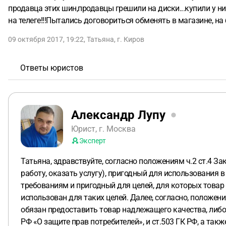
продавца этих шин,продавцы грешили на диски...купили у н
на телеге!!!Пытались договориться обменять в магазине, на
09 октября 2017, 19:22
,
Татьяна
,
г. Киров
Ответы юристов
Александр Лупу
Юрист, г. Москва
Эксперт
Татьяна, здравствуйте, согласно положениям ч.2 ст.4 З
работу, оказать услугу), пригодный для использования
требованиям и пригодный для целей, для которых товар 
использован для таких целей. Далее, согласно, положения
обязан предоставить товар надлежащего качества, либо
РФ «О защите прав потребителей», и ст.503 ГК РФ, а т