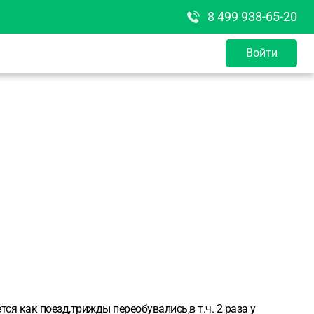
8 499 938-65-20
Войти
я как поезд,трижды переобувались,в т.ч. 2 раза у