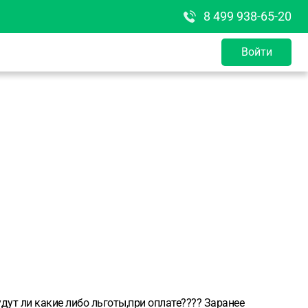
8 499 938-65-20
Войти
удут ли какие либо льготы,при оплате???? Заранее