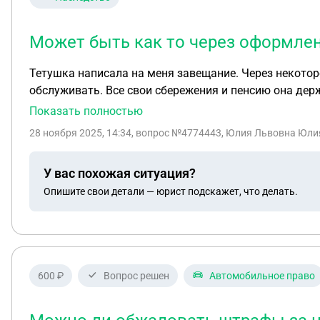
Может быть как то через оформлен
Тетушка написала на меня завещание. Через некоторо
обслуживать. Все свои сбережения и пенсию она держала на сберегательной книжке, т.е. получала пенсию на карту и переводила на книж
дома с ней сидит сиделка, пока меня нет дома, т.е. 
Показать полностью
дому. Могу ли я, как обладательница завещания, сос
28 ноября 2025, 14:34
, вопрос №4774443, Юлия Львовна Юлия
деньги? Может быть как то через оформление опеку
У вас похожая ситуация?
Опишите свои детали — юрист подскажет, что делать.
600 ₽
Вопрос решен
Автомобильное право