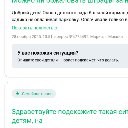
Можно ли обжаловать штрафы за н
Добрый день! Около детского сада большой карман дл
садика не оплачивая парковку. Оплачивали только в т
думали проскочить, 5-7 мин уложимся. Первый штраф пришел 24.11 ( за нарушение от 27.10) и дальше стали приходить за каждый день по несколько штук. На
Показать полностью
сегодняшний день 11 штрафов, но скорее всего не последние. Так как до 24.
28 ноября 2025, 13:51
, вопрос №4774492, Мария, г. Москва
обжаловать данные штрафы?
У вас похожая ситуация?
Опишите свои детали — юрист подскажет, что делать.
Семейное право
Здравствуйте подскажите такая си
детям, на