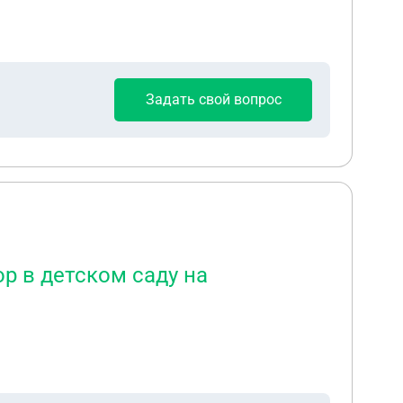
бще...". После этого меня отпустили. А по
и потом мне за это что-то?
Задать свой вопрос
р в детском саду на