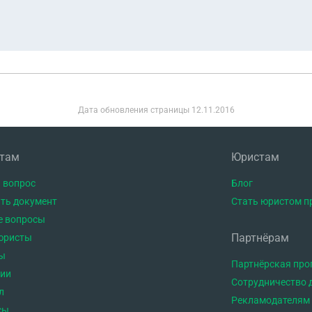
Дата обновления страницы
12.11.2016
нтам
Юристам
 вопрос
Блог
ть документ
Стать юристом п
е вопросы
Партнёрам
юристы
ы
Партнёрская пр
тии
Сотрудничество 
л
Рекламодателям
сы