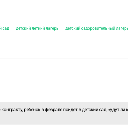
й сад
детский летний лагерь
детский оздоровительный лагер
контракту, ребенок в феврале пойдет в детский сад.Будут ли к