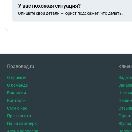
У вас похожая ситуация?
Опишите свои детали — юрист подскажет, что делать.
Правовед.ru
Клие
О проекте
Задать
О команде
Заказа
Вакансии
Часты
Контакты
Наши 
СМИ о нас
Отзыв
Пресс-центр
Гаран
Наши партнёры
Журна
Архив вопросов
Вопро