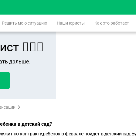
Решить мою ситуацию
Наши юристы
Как это работает
 👨🏻‍⚖️
ать дальше.
!
пенсации
ебенка в детский сад?
лужит по контракту,ребенок в феврале пойдет в детский сад.Б