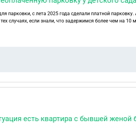
еоплаченную парковку у детского сад
я парковки, с лета 2025 года сделали платной парковку. А
ех случаях, если знали, что задержимся более чем на 10 м
11 парковку не оплачивали. Скажите пожалуйста есть ли какая-то возможно
туация есть квартира с бывшей женой