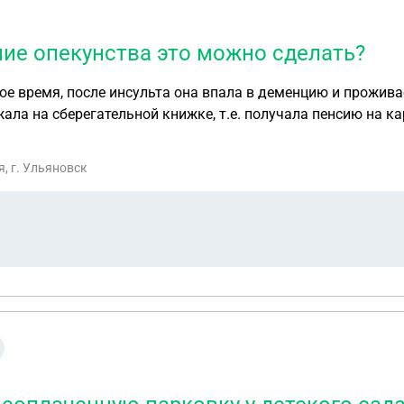
ие опекунства это можно сделать?
е время, после инсульта она впала в деменцию и проживае
ку. Я сама работаю,
это требует финансовых затрат, плюс ко всему предметы ги
тавить доверенность и получать ее пенсию и доступ к дру
, г. Ульяновск
нства это можно сделать?