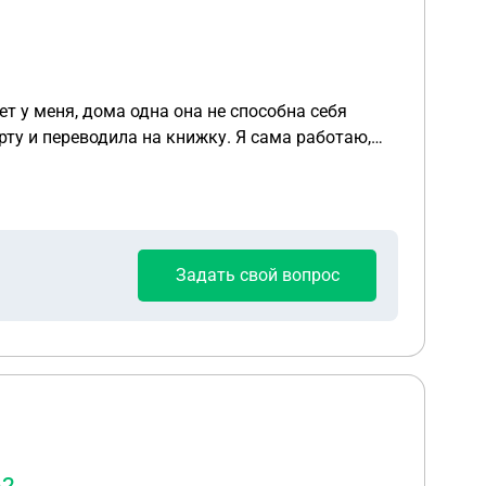
т у меня, дома одна она не способна себя
гиены, лекарства, платные реабилитологи на
гим сбережениям и счетам, чтобы получить
Задать свой вопрос