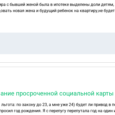
ира с бывшей женой была в ипотеке выделены доли детям,
овать новая жена и будущий ребенок на квартиру,не буде
вание просроченной социальной карты 
: по закону до 23, а мне уже 24) будет ли привод в полицию или 
росил год рождения. Я с перепугу перепутала год на один