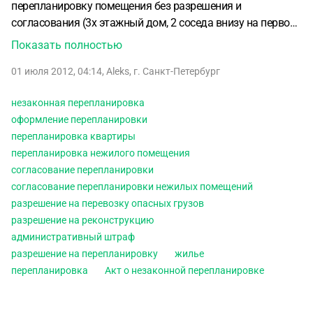
перепланировку помещения без разрешения и
согласования (3х этажный дом, 2 соседа внизу на первом
этаже, реконструкция 2-го этажа и мансарды без выхода
Показать полностью
за внешние границы)?
2. Один из соседей не дал согласия
01 июля 2012, 04:14
,
Aleks
,
г. Санкт-Петербург
на перепланировку, потребовал что то в замен, гараж,
подвал.
Есть только согласие на передачу своей части
незаконная перепланировка
чердачного помещения заверенное в ЖЕКе в 2005 году,
оформление перепланировки
все остальные бумаги собраны и назначен срок
перепланировка квартиры
заседания на ввод в эксплуатацию через суд.
Есть ли
перепланировка нежилого помещения
какая то возможность обойтись без разрешения одного
согласование перепланировки
из соседей на перепланировку? Могут ли наложить
согласование перепланировки нежилых помещений
штраф? Кто накладывает административный штраф?
разрешение на перевозку опасных грузов
разрешение на реконструкцию
административный штраф
разрешение на перепланировку
жилье
перепланировка
Акт о незаконной перепланировке