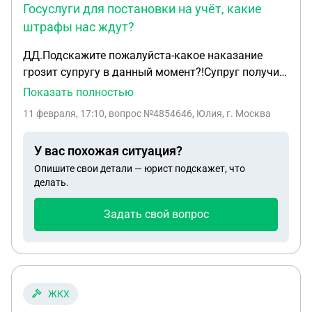
Госуслуги для постановки на учёт, какие
штрафы нас ждут?
ДД.Подскажите пожалуйста-какое наказание
грозит супругу в данный момент?!Супруг получил
гражданство в марте 2017г, (бывшее гражданство
Показать полностью
Украина)..Обращался в военкомат в мае 2017г.
11 февраля, 17:10
, вопрос №4854646, Юлия, г. Москва
,на тот момент дали временный билет на месяц,
по причине "нет постоянной прописки". С тех пор
У вас похожая ситуация?
не обращались и вставали на воинский учёт. Если
Опишите свои детали — юрист подскажет, что
сейчас подадим заявление через Госуслуги для
делать.
постановки на учёт, какие штрафы нас ждут?!
Задать свой вопрос
ЖКХ