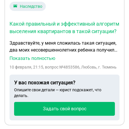
Наследство
Какой правильный и эффективный алгоритм
выселения квартирантов в такой ситуации?
Здравствуйте, у меня сложилась такая ситуация,
два моих несовершеннолетних ребенка получили
квартиру в наследство после смерти отца, у
Показать полностью
каждого доля 1/8. Супруга умершего получила
10 февраля, 21:15
, вопрос №4853586, Любовь, г. Тюмень
5/8, по истечении некоторого времени она
скончалась. После ее смерти я выяснила, что эта
У вас похожая ситуация?
квартира сдается в аренда уже длительное время.
Опишите свои детали — юрист подскажет, что
Установить личности проживающих в квартире не
делать.
удалось . Сотрудники полиции бездействуют, а
тем временем оплачиваю налог и ком. платежи.
Задать свой вопрос
Какой правильный и эффективный алгоритм
выселения квартирантов в такой ситуации? Как и
кто может установить личности к которым