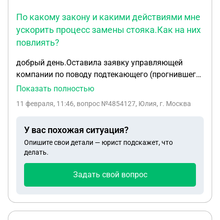
По какому закону и какими действиями мне
ускорить процесс замены стояка.Как на них
повлиять?
добрый день.Оставила заявку управляющей
компании по поводу подтекающего (прогнившего)
стояка холодной воды. на осмотр пришли . план
Показать полностью
работ наметили. а делать не приходят целый
11 февраля, 11:46
, вопрос №4854127, Юлия, г. Москва
месяц. Кормят завтраками. Точных дат и даже
примерных не говорят . а у меня делается ремонт
У вас похожая ситуация?
.простой рабочих стоит мне денег. По какому
Опишите свои детали — юрист подскажет, что
закону и какими действиями мне ускорить
делать.
процесс замены стояка.Как на них повлиять?
Задать свой вопрос