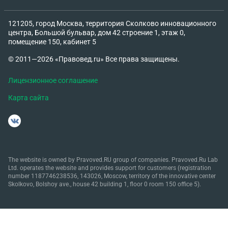
121205, город Москва, территория Сколково инновационного
центра, Большой бульвар, дом 42 строение 1, этаж 0,
помещение 150, кабинет 5
© 2011—2026 «Правовед.ru» Все права защищены.
Лицензионное соглашение
Карта сайта
The website is owned by Pravoved.RU group of companies. Pravoved.Ru Lab
Ltd. operates the website and provides support for customers (registration
number 1187746238536, 143026, Moscow, territory of the innovative center
Skolkovo, Bolshoy ave., house 42 building 1, floor 0 room 150 office 5).