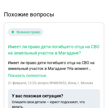
Похожие вопросы
Военное право
Имеет ли право дети погибшего отца на СВО
на земельный участок в Магадане?
Имеет ли право дети погибшего отца на СВО на
земельный участок в Магадане ?На момент
гибеги отца ,дети имели прописку в Магаданской
Показать полностью
обл.,а потом переехали в Краснодар и тут по
21 февраля, 12:25
, вопрос №4865652, Инна, г. Москва
земле был отказ ,ссвюылаясь на региональное
постоновление ,что прописка Краснодарского
У вас похожая ситуация?
края сделана после гибели отца.А отец имел
Опишите свои детали — юрист подскажет, что
прописку в Ротсове
делать.