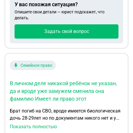
У вас похожая ситуация?
Опишите свои детали — юрист подскажет, что
делать.
Задать свой вопрос
Семейное право
В личном деле никакой ребёнок не указан,
да и вроде уже замужем сменила она
фамилию Имеет ли право этот
Брат погиб на СВО, вроде имеется биологическая
дочь 28-29лет но по документам никого нет и у
этого ребёнка записан в свидетельстве о
Показать полностью
рождении другой отец, возможно отчим её мамы,