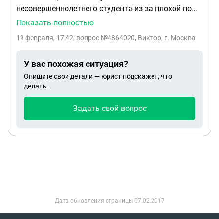
несовершеннолетнего студента из за плохой по
эсещаемости но отсутствия хвостов. И имеет ли
Показать полностью
право несовершеннолетний студент работать не
19 февраля, 17:42
, вопрос №4864020, Виктор, г. Москва
по своей специальности?
У вас похожая ситуация?
Опишите свои детали — юрист подскажет, что
делать.
Задать свой вопрос
Дата обновления страницы
07.02.2017