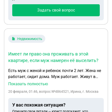
Задать свой вопрос
Недвижимость
Имеет ли право она проживать в этой
квартире, если муж намерен её выселить?
Есть муж с женой и ребенок почти 2 лет. Жена не
работает, сидит дома. Муж работает. Живут в
квартире мужа, у него там доля. Ребенок
Показать полностью
прописан в этой квартире, но жена нет. Муж хочет
20 февраля, 01:46
, вопрос №4864521, Ирина, г. Москва
развода, но жена не дает, ссылаясь на то, что она
будет жить в этой квартире так как у нее тут
У вас похожая ситуация?
ребенок. Имеет ли право она проживать в этой
Опишите свои детали — юрист подскажет, что