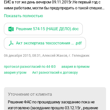
ЕИС в тот же день вечером 09.11.2015г.Не первый год с
ними работаем, могли бы предупредить о такой спешке
(контрактный управляющий уезжал в отпуск, замены нет,
Показать полностью
но это выяснилось много позднее при разбирательстве),
но не отзвонили. От ЭТП Сбербанк-АСТ на нашу
Решение 574-15 (НАШЕ ДЕЛО)
.doc
электронную почту уведомление о размещении
Заказчиком контракта не поступило. Зайдя в личный
Акт экспертиза техсостояния систем~
.pdf
кабинет утром 17.11.2015, обнаруживаем там проект
контракта, содержащий ошибки в наших реквизитах.
Сразу же 17.11.2015 размещаем протокол разногласий (в
06 декабря 2015, 08:31
,
Алексей Жаков
,
г. Геленджик
срок до 13 дней с протокола подведения итогов
аукциона), звоним Заказчику, там в последний момент
протокол разногласий по 44 ФЗ
авария в прямом
застаем контрактного управляющего, который говорит,
авария утром
Акт разногласий к договору
что протокол разногласий примет, все ОК, про свой
отъезд пока не сообщает. Мы ждем доработанный проект
контракта. На следующее утро 18.11.2015 обнаруживаем
Уточнение от клиента
размещенный Заказчиком протокол отказа от
Решение ФАС по прошедшему заседанию пока не
заключения контракта и признания нас уклонившимися.
изготовлено (заседание прошло 03.12.15г., решение
Контрактный управляющий уехал, более никто не