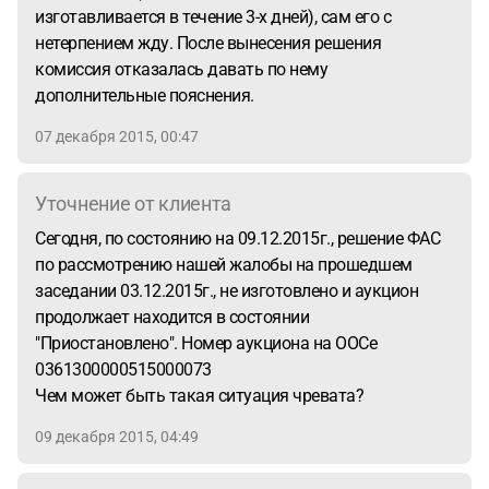
изготавливается в течение 3-х дней), сам его с
компетентен. Поскольку Заказчик отказался принять
нетерпением жду. После вынесения решения
протокол разногласий до истечения срока его подачи 13
комиссия отказалась давать по нему
дней, принимая во внимание аналогичную практику
дополнительные пояснения.
(Решение УФАС по Тульской обл. от 20 марта 2015г по
делу № 04-07/25-2015, Решение ФАС от 26.03.2015 №
07 декабря 2015, 00:47
К-237/15, Письму ФАС от 17 сентября 2014г №
АЦ/37487/14 которое дает определение из совокупности
ч.4 и ч.13 ст.70 ФЗ-44 следует, что срок для размещения
Уточнение от клиента
Победителем в ЕИС протокола разногласий составляет 13
Сегодня, по состоянию на 09.12.2015г., решение ФАС
дней с даты размещения в ЕИС протокола подведения
по рассмотрению нашей жалобы на прошедшем
итогов ЭА) мы подали жалобу в ФАС на неправомерные
заседании 03.12.2015г., не изготовлено и аукцион
действия Заказчика по отклонению протокола
продолжает находится в состоянии
разногласий. Жалобу ФАС признал необоснованной.
"Приостановлено". Номер аукциона на ООСе
Теперь или обжаловать ее в арбитражном суде, или
0361300000515000073
ждать заседания ФАС о внесении нас в РНП. Как можно
Чем может быть такая ситуация чревата?
избежать неблагоприятного исхода? По каким
основаниям ФАС могло отклонить жалобу, ведь в 44-ФЗ
09 декабря 2015, 04:49
нет прямого требования подать протокол разногласия в