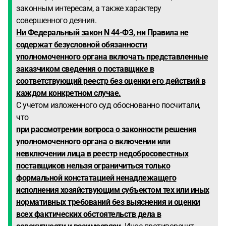
законным интересам, а также характеру
совершенного деяния.
Ни Федеральный закон N 44-ФЗ, ни Правила не
содержат безусловной обязанности
уполномоченного органа включать представленные
заказчиком сведения о поставщике в
соответствующий реестр без оценки его действий в
каждом конкретном случае.
С учетом изложенного суд обоснованно посчитали,
что
при рассмотрении вопроса о законности решения
уполномоченного органа о включении или
невключении лица в реестр недобросовестных
поставщиков нельзя ограничиться только
формальной констатацией ненадлежащего
исполнения хозяйствующим субъектом тех или иных
нормативных требований без выяснения и оценки
всех фактических обстоятельств дела в