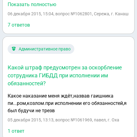
ограничения 80км/ч . Ехал спокойно не торопясь, и
Показать полностью
зад начал вилять, понесло в бок, на встречку, а там
06 декабря 2015, 15:04
, вопрос №1062801, Сережа, г. Канаш
шла женщина пожилая, я выровнял перед машины в
кювет но зад ее задел, еще бы 30 см и не задел бы...
7 ответов
Права у меня есть. Был трезвый. Стажу почти 1 год.
Что за это будет?
Административное право
Какой штраф предусмотрен за оскорбление
сотрудника ГИБДД при исполнении им
обязанностей?
Какое наказание меня ждёт,назвав гаишника
пи...ром,козлом.при исполнении его обязанностей,я
был будучи не трезв
05 декабря 2015, 13:13
, вопрос №1061969, павел, г. Оха
1 ответ