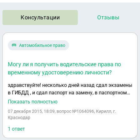
Консультации
Отзывы
Автомобильное право
Могу ли я получить водительские права по
временному удостоверению личности?
здравствуйте! несколько дней назад сдал экзамены
в ГИБДД , и сдал паспорт на замену, в паспортном
сказали, что новый паспорт будет готов в течении 2-
Показать полностью
х месяцев. На это время дали временное
07 декабря 2015, 18:09
, вопрос №1064096, Кирилл, г.
удостоверение личности с фото, печатями, местом
Краснодар
прописки и т.д, все как положено. Могу ли я по нему
1 ответ
получить водительское удостоверение? Является ли
оно документом, заменяющим на это время