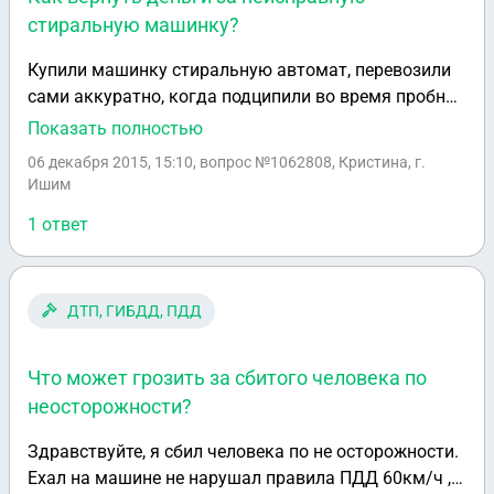
стиральную машинку?
Купили машинку стиральную автомат, перевозили
сами аккуратно, когда подципили во время пробной
стирки из неё бежит вода. Нас интересует вопрос
Показать полностью
когда нам должны вернуть деньги за
06 декабря 2015, 15:10
, вопрос №1062808, Кристина, г.
некачественный товар?
Ишим
1 ответ
ДТП, ГИБДД, ПДД
Что может грозить за сбитого человека по
неосторожности?
Здравствуйте, я сбил человека по не осторожности.
Ехал на машине не нарушал правила ПДД 60км/ч ,