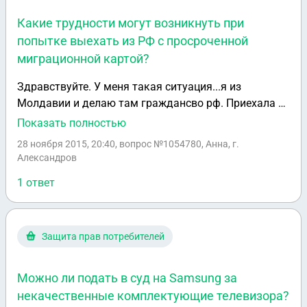
Какие трудности могут возникнуть при
попытке выехать из РФ с просроченной
миграционной картой?
Здравствуйте. У меня такая ситуация...я из
Молдавии и делаю там граждансво рф. Приехала в
Россию учится, так и указала в миграц. карте.
Показать полностью
Сделала регистрацию и она закончилась 24 ноября.
28 ноября 2015, 20:40
, вопрос №1054780, Анна, г.
(Отказались продливать т.к школьная справка не
Александров
явл. поводом для продления регистрации)Мне
1 ответ
сказали что в течении 30 суток после окончания
регистрации я могу покинуть страну. Через пару
дней буду выезжать...будут ли какие то проблемы
на выезде? И если да, то какой штраф? (напомню
Защита прав потребителей
что я тут учусь) . Спасибо.
Можно ли подать в суд на Samsung за
некачественные комплектующие телевизора?