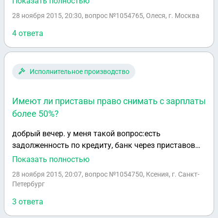
Показать полностью
собственник должен платить за квартиру по всем
28 ноября 2015, 20:30
, вопрос №1054765, Олеся, г. Москва
счетам?в данном случае возможно обратиться в
суд для пересчета?
4 ответа
Исполнительное производство
Имеют ли приставы право снимать с зарплаты
более 50%?
добрый вечер. у меня такой вопрос:есть
задолженность по кредиту, банк через приставов
заблокировал счета банковских карт и с
Показать полностью
заработной карты сняли 63 тысячи рублей, моя
28 ноября 2015, 20:07
, вопрос №1054750, Ксения, г. Санкт-
зар.плата составляет 11 тысяч рубле, имеют ли
Петербург
право приставы снять более 50% зар.платы ?
3 ответа