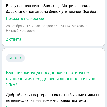
Был у нас телевизор Samsung. Матрица начала
барахлить - пол экрана было чуть темнее. Все без
проблем поменяли по гарантии. Но недавно опять
Показать полностью
возникла та же проблема, но гарантия уже истекла.
28 ноября 2015, 20:36
, вопрос №1054774, Максим, г.
Нам говорят, что только за свой счет все. Должны
Нижний Новгород
ли мы нести ответственность за то, что
2 ответа
некачественные комплектующие у самих Samsung?
Ведь нет гарантии, что того не случится и со
следующей матрицей.
ЖКХ
Бывшие жильцы проданной квартиры не
выписаны из нее, должны ли они платить за
ЖКУ?
Добрый день.квартира продана,но бывшие жильцы
не выписаны из неё.коммунальные платежи
приходят на имя прописанных.это верно?или