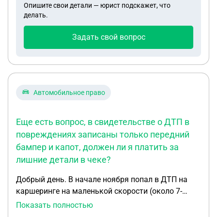
Опишите свои детали — юрист подскажет, что
делать.
Задать свой вопрос
Автомобильное право
Еще есть вопрос, в свидетельстве о ДТП в
повреждениях записаны только передний
бампер и капот, должен ли я платить за
лишние детали в чеке?
Добрый день. В начале ноября попал в ДТП на
каршеринге на маленькой скорости (около 7-
10км/ч), в котором виновником был я. В
Показать полностью
результате столкновения на арендованном мной