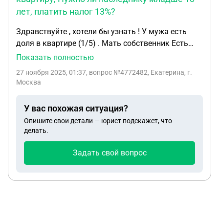
из 127 написанных в чеке. Еще есть вопрос, в
лет, платить налог 13%?
свидетельстве о ДТП в повреждениях записаны
только передний бампер и капот, должен ли я
Здравствуйте , хотели бы узнать ! У мужа есть
платить за лишние детали в чеке?
доля в квартире (1/5) . Мать собственник Есть
племянник , который по наследству от своей
Показать полностью
умершей матери (01.05.2025г) получает до сих
27 ноября 2025, 01:37
, вопрос №4772482, Екатерина, г.
пор 1/5 доли . Если собственник квартиры
Москва
захочет продать квартиру , Нужно ли наследнику
младше 18 лет ,платить налог 13%? Муж хотел бы
У вас похожая ситуация?
получить деньги со своей 1/5 доли .
Опишите свои детали — юрист подскажет, что
делать.
Задать свой вопрос