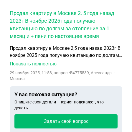
Продал квартиру в Москве 2, 5 года назад
2023г В ноябре 2025 года получаю
квитанцию по долгам за отопление за 1
месяц и + пени по настоящее время
Продал квартиру в Москве 2,5 года назад 2023г В
ноябре 2025 года получаю квитанцию по долгам
за отопление за 1 месяц и + пени по настоящее
Показать полностью
время. Ранее квитанций официально не получал.
29 ноября 2025, 11:58
, вопрос №4775539, Александр, г.
Права ли УК или я оплачиваю только долг по
Москва
отоплению а пени не плачу.
У вас похожая ситуация?
Опишите свои детали — юрист подскажет, что
делать.
Задать свой вопрос