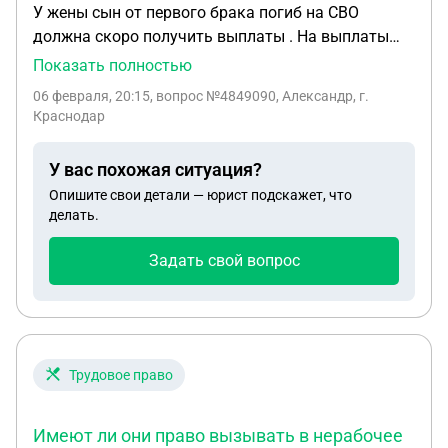
У жены сын от первого брака погиб на СВО
должна скоро получить выплаты . На выплаты
так же стал претендовать бывший муж хотя
Показать полностью
платил не всегда алименты и не принимал за всю
06 февраля, 20:15
, вопрос №4849090, Александр, г.
жизнь участия в воспитании сына . Имеет ли он
Краснодар
право на получение денег. И можно ли это
оспорить в суде .
У вас похожая ситуация?
Опишите свои детали — юрист подскажет, что
делать.
Задать свой вопрос
Трудовое право
Имеют ли они право вызывать в нерабочее