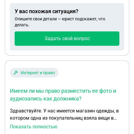
свой паркинг, не имея здесь квартиры?
У вас похожая ситуация?
Опишите свои детали — юрист подскажет, что
делать.
Задать свой вопрос
Интернет и право
Имеем ли мы право разместить ее фото и
аудиозапись как должника?
Здравствуйте. У нас имеется магазин одежды, в
котором одна из покупательниц взяла вещи в
долг на сумму 15.000 рублей. Уже более 7 месяец
Показать полностью
долг не отдает и отказывается далее отдавать.