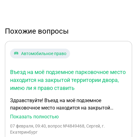
Похожие вопросы
Автомобильное право
Въезд на моё подземное парковочное место
находится на закрытой территории двора,
имею ли я право ставить
Здравствуйте! Въезд на моё подземное
парковочное место находится на закрытой
территории двора, имею ли я право ставить свой
Показать полностью
автомобиль не на своём парковочном месте, а на
07 февраля, 09:40
, вопрос №4849468, Сергей, г.
этой территории (двора), или рядом со въездом в
Екатеринбург