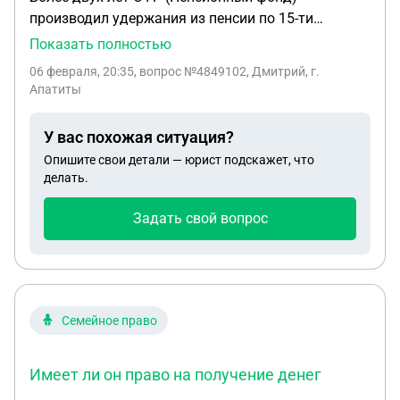
производил удержания из пенсии по 15-ти
прекращённым, архивным исполнительным
Показать полностью
производствам и направлял средства на
06 февраля, 20:35
, вопрос №4849102, Дмитрий, г.
депозитный счет ОСП ФССП РФ. 100% этих
Апатиты
средств с депозита ОСП направляло одному
взыскателю по действующему ИП, без возврата
У вас похожая ситуация?
СФР. Имело ли ОСП право на перераспределение
Опишите свои детали — юрист подскажет, что
средств с депозита по своему усмотрению или
делать.
было обязано вернуть СФР, должнику удержания
по прекращённым ИП?
Задать свой вопрос
Семейное право
Имеет ли он право на получение денег