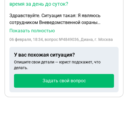
время за день до суток?
Здравствуйте. Ситуация такая: Я являюсь
сотрудником Вневедомственной охраны
Росгвардии. Работаю с графиком сутки/трое.
Показать полностью
Меня вызывают на стрельбы в третий выходной
06 февраля, 18:34
, вопрос №4849036, Диана, г. Москва
(перед заступление на суточное дежурство) с 8:00
до 14:00. Законно ли это? Имеют ли они право
У вас похожая ситуация?
вызывать в нерабочее время за день до суток?
Опишите свои детали — юрист подскажет, что
делать.
Задать свой вопрос