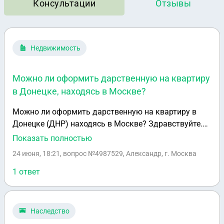
Консультации
Отзывы
Недвижимость
Можно ли оформить дарственную на квартиру
в Донецке, находясь в Москве?
Можно ли оформить дарственную на квартиру в
Донецке (ДНР) находясь в Москве? Здравствуйте.
Квартира находится в Донецке, собственники
Показать полностью
проживают в разных городах России, в основном в
24 июня, 18:21
, вопрос №4987529, Александр, г. Москва
Москве. В Росреестре квартира оформлена, имеет
российский кадастровый номер. Можно ли
1 ответ
оформить дарственную на квартиру в Донецке
(ДНР) находясь в Москве?
Наследство