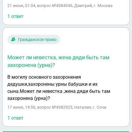
несовершенно летних детей), доля у меня 1/2, что
21 июня, 01:04
, вопрос №4984946, Дмитрий, г. Москва
делать чтобы дали две раздельные квартиры
1 ответ
Гражданское право
Может ли невестка, жена дяди быть там
захоронена (урна)?
В могилу основного захоронения
дедушки,захоронены урны бабушки и их
сына.Может ли невестка ,жена дяди быть там
захоронена (урна)?
17 июня, 19:56
, вопрос №4982925, Наталия, г. Сочи
1 ответ