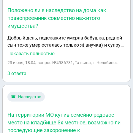
Положено ли я наследство на дома как
правопреемник совместно нажитого
имущества?
Добрый день, подскажите умерла бабушка, родной
сын тоже умер осталась только я( внучка) и супруг (
не родной дедушка) Дом оформлен на не родного
Показать полностью
деда. Положено ли я наследство на дома как
23 июня, 18:04
, вопрос №4986731, Татьяна, г. Челябинск
правопреемник совместно нажитого имущества ?
3 ответа
Наследство
На территории МО купив семейно-родовое
место на кладбище 3х местное, возможно ли
последующие захоронение к