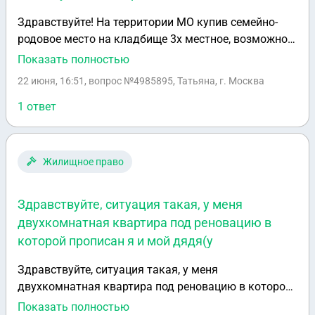
Здравствуйте! На территории МО купив семейно-
родовое место на кладбище 3х местное, возможно
ли последующие захоронение к отцу его спутницу,
Показать полностью
не состоявшей в браке с отцом, но по
22 июня, 16:51
, вопрос №4985895, Татьяна, г. Москва
волеизъявлению отца и ответственного за владение
этого места? Администрация кладбища
1 ответ
утверждает, что нельзя подхоронить без
заключения брака.
Жилищное право
Здравствуйте, ситуация такая, у меня
двухкомнатная квартира под реновацию в
которой прописан я и мой дядя(у
Здравствуйте, ситуация такая, у меня
двухкомнатная квартира под реновацию в которой
прописан я и мой дядя(у него семья и двое
Показать полностью