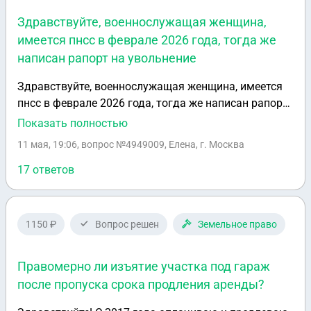
выписать её из дома. Да, пока брат был на сво она
Здравствуйте, военнослужащая женщина,
набрала долги за свет , газ и воду. И не платит. Как
имеется пнсс в феврале 2026 года, тогда же
мне поступить в это ситуации?
написан рапорт на увольнение
Здравствуйте, военнослужащая женщина, имеется
пнсс в феврале 2026 года, тогда же написан рапорт
на увольнение по окончании контракта без даты по
Показать полностью
указу командира, если будет написан рапорт на
11 мая, 19:06
, вопрос №4949009, Елена, г. Москва
заелючение нового контракта, рапорт на
увольнение аннулируется?контракт заканчивается
17 ответов
в январе 2027, и еще, планируется беременность,
как быть в таком случае, с рапортом на увольнение
и беременностью?
1150 ₽
Вопрос решен
Земельное право
Правомерно ли изъятие участка под гараж
после пропуска срока продления аренды?