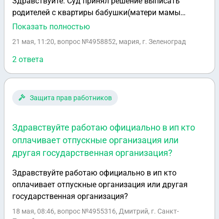
Здравствуйте. Суд принял решение выписать
родителей с квартиры бабушки(матери мамы
ребенка), а детей оставить быть прописаными. Не
Показать полностью
имея собственности у родителей детей. Такое
21 мая, 11:20
, вопрос №4958852, мария, г. Зеленоград
возможно? Дети же должны был прописаны быть с
одним из родителей или не так? Можно ли оспорить
2 ответа
такое решение суда? Нам наоборот нужно было
чтобы суд принял решение о снятии с
регистрационного учета и родителей и детей! Что
Защита прав работников
нам теперь делать?
Здравствуйте работаю официально в ип кто
оплачивает отпускные организация или
другая государственная организация?
Здравствуйте работаю официально в ип кто
оплачивает отпускные организация или другая
государственная организация?
18 мая, 08:46
, вопрос №4955316, Дмитрий, г. Санкт-