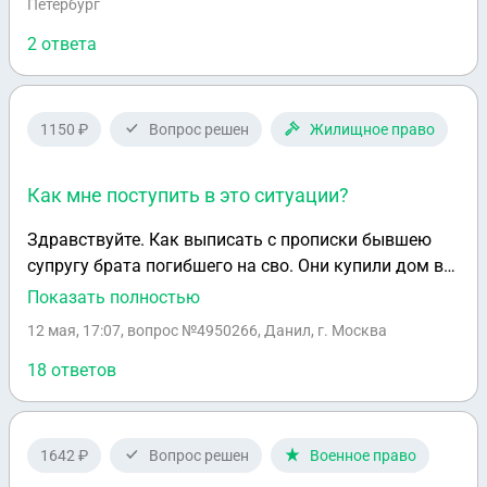
Петербург
2 ответа
1150 ₽
Вопрос решен
Жилищное право
Как мне поступить в это ситуации?
Здравствуйте. Как выписать с прописки бывшею
супругу брата погибшего на сво. Они купили дом в
браке в ипотеку, немного пожив развелись. Но она
Показать полностью
не ушла из дому сказав что пока не дашь пол
12 мая, 17:07
, вопрос №4950266, Данил, г. Москва
суммы за дом не съеду. Не давая ему покоя ни где
не работает, пьянствует,гуляет с разными
18 ответов
мужчинами. К моменту гибели ипотека была
погашена около 100т. а было взято 1миллион
рублей. Я в банке по заявлению списал долг в связи
1642 ₽
Вопрос решен
Военное право
гибели. Сейчас я принял наследство и хотел бы