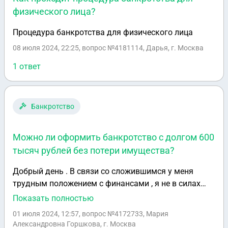
физического лица?
Процедура банкротства для физического лица
08 июля 2024, 22:25
, вопрос №4181114, Дарья, г. Москва
1 ответ
Банкротство
Можно ли оформить банкротство с долгом 600
тысяч рублей без потери имущества?
Добрый день . В связи со сложившимся у меня
трудным положением с финансами , я не в силах
выплачивать то что должна . Хотела бы уточнить ,
Показать полностью
могу ли я войти в процедуру банкротства , если у
01 июля 2024, 12:57
, вопрос №4172733, Мария
меня долг примерно 600 тысяч . И есть в
Александровна Горшкова, г. Москва