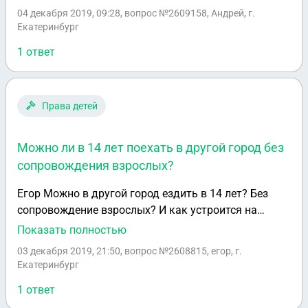
платить, в связи с тем что нет денег. Есть расписка ,
04 декабря 2019, 09:28
, вопрос №2609158, Андрей, г.
в которой не посредственно нарушены условия
Екатеринбург
возврата долга. Куда мне обратиться и с каким
1 ответ
заявлением ? Спасибо за ответ.
Права детей
Можно ли в 14 лет поехать в другой город без
сопровождения взрослых?
Егор Можно в другой город ездить в 14 лет? Без
сопровождение взрослых? И как устроится на
работу ? Можно в другой город ездить в 14 лет? Без
Показать полностью
сопровождение взрослых? И как устроится на
03 декабря 2019, 21:50
, вопрос №2608815, егор, г.
работу ?
Екатеринбург
1 ответ