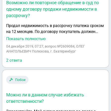
Возможно ли повторное обращение в суд по
одному договору продажи недвижимости в
рассрочку?
Продал недвижимость в рассрочку платежа сроком
на 12 месяцев. По договору покупатель должен
платить ежемесячно. Прошло 4 месяца не
Показать полностью
заплатили не копейки.Могу ли я сейчас обратиться
04 декабря 2019, 07:27
, вопрос №2609084, ОЛЕГ
в суд о взыскании суммы за 4 месяца и повторно по
АНАТОЛЬЕВИЧ Полюхова, г. Екатеринбург
окончании 12 месяцев по оставшейся сумме долга?
2 ответа
Побои
Можно ли в данном случае избежать
ответственности?