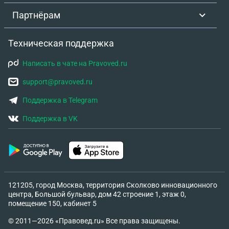
детей. Сейчас просит у нас 50 тысяч моральный
Партнёрам
вред, оплату потерь на работе по зарплате и оплату
по чекам. И тогда она заберет заявление у
участкового, так как дело еще не возбудили, ждут
Техническая поддержка
смэ. Она предложила нам оплатить, а она
Написать в чате на Pravoved.ru
рассписку напишет.С чеками я согласна и на
моральный согласна, но не 50, а максимум 5 тысяч.
support@pravoved.ru
Зарплату муж вообще не обязан ей платить из за
Поддержка в Telegram
больничного. Можем ли мы подать заявление на
нее о вымогательстве? Или шантаж? Можно ли
Поддержка в VK
вообще избежать ответственность? Может у нее и
вреда не будет.
121205, город Москва, территория Сколково инновационного
центра, Большой бульвар, дом 42 строение 1, этаж 0,
помещение 150, кабинет 5
© 2011—2026 «Правовед.ru» Все права защищены.