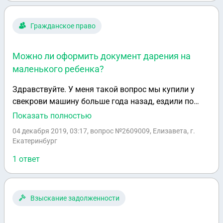
Гражданское право
Можно ли оформить документ дарения на
маленького ребенка?
Здравствуйте. У меня такой вопрос мы купили у
свекрови машину больше года назад, ездили по
страховке не переоформляли документы, не давно
Показать полностью
узнали, что на машину наложили арест. Что в таком
04 декабря 2019, 03:17
, вопрос №2609009, Елизавета, г.
случае можно сделать? И можно ли сделать
Екатеринбург
документ дарения на маленького ребёнка?
1 ответ
Взыскание задолженности