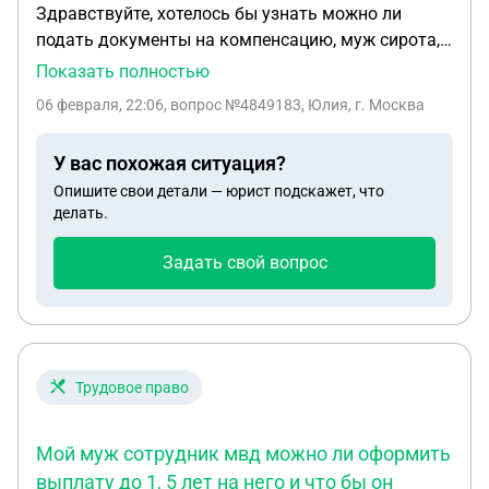
Здравствуйте, хотелось бы узнать можно ли
подать документы на компенсацию, муж сирота,
стоит на очереди на жильё, 188 по очереди на
Показать полностью
жильё как сироте, может полагается как-нибудь
06 февраля, 22:06
, вопрос №4849183, Юлия, г. Москва
компенсация? Какие документы нужны? Мужу 32
года, на очереди на жильё стоит с 21 года
У вас похожая ситуация?
Опишите свои детали — юрист подскажет, что
делать.
Задать свой вопрос
Трудовое право
Мой муж сотрудник мвд можно ли оформить
выплату до 1, 5 лет на него и что бы он