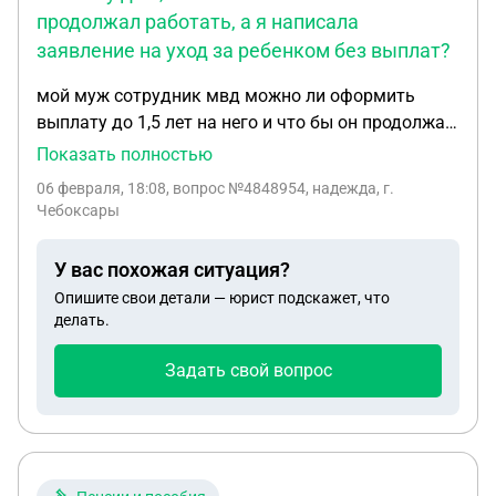
продолжал работать, а я написала
заявление на уход за ребенком без выплат?
мой муж сотрудник мвд можно ли оформить
выплату до 1,5 лет на него и что бы он продолжал
работать, а я написала заявление на уход за
Показать полностью
ребенком без выплат? если нет то каким законом
06 февраля, 18:08
, вопрос №4848954, надежда, г.
это запрещается
Чебоксары
У вас похожая ситуация?
Опишите свои детали — юрист подскажет, что
делать.
Задать свой вопрос