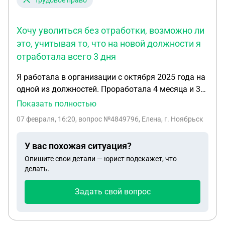
Трудовое право
Хочу уволиться без отработки, возможно ли
это, учитывая то, что на новой должности я
отработала всего 3 дня
Я работала в организации с октября 2025 года на
одной из должностей. Проработала 4 месяца и 3
февраля 2026 года я перевелась на другую
Показать полностью
должность (работа в отделе), совсем другая
07 февраля, 16:20
, вопрос №4849796, Елена, г. Ноябрьск
специфика работы. После отработки одной смены
(3 дня) я поняла, что не хочу оставаться на этой
У вас похожая ситуация?
работе, по причине того, что для меня это
Опишите свои детали — юрист подскажет, что
оказалось физически тяжелой работой. Хочу
делать.
уволиться без отработки, возможно ли это,
учитывая то, что на новой должности я
Задать свой вопрос
отработала всего 3 дня. Есть ли такое, что на при
переходе на новую должность тоже имеется
испытательный срок, и можно, согласно этому,