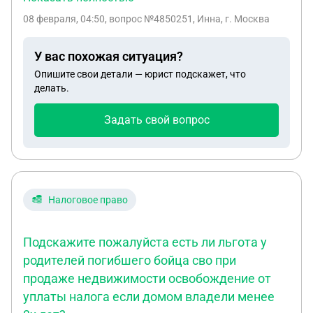
примирение сторон не получается, виновная
08 февраля, 04:50
, вопрос №4850251, Инна, г. Москва
сторона лечение не оплачивает, возможно ли в
суде требовать с виновной стороны возмещение
У вас похожая ситуация?
морального вреда ст. 264 ч. 1, лечение
Опишите свои детали — юрист подскажет, что
возместить по ОСАГО.
делать.
Задать свой вопрос
Налоговое право
Подскажите пожалуйста есть ли льгота у
родителей погибшего бойца сво при
продаже недвижимости освобождение от
уплаты налога если домом владели менее