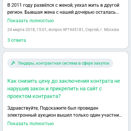
денег? Потому что ей прекрасно живется с 60
В 2011 году развёлся с женой, уехал жить в другой
тысячами рублями в месяц + алименты. По моей
регион. Бывшая жена с нашей дочерью осталась
личной просьбе к ней передать мне деньги
жить в квартире, которая была куплена мной в
Показать полностью
отказалась. Заранее спасибо за ответ!
браке. На сегодняшний день она проживает там с
24 марта 2018, 15:01
, вопрос №1945181, Сергей, г. Москва
новым мужем, с ребёнком, который родился у них, а
также с моей дочерью. Ежегодно через приставов с
3 ответа
меня взыскивают долги по коммунальным услугам
за данную квартиру, т.к. бывшая супруга за
квартиру не платит и не собирается. Вопрос такой -
Тендеры, контрактная система в сфере закупок
могу ли я продать эту квартиру? Или
предварительно ее нужно разделить, или разделить
Как снизить цену до заключения контрата не
выручку с продажи, или может срок исковой
нарушив закон и прикрепить на сайт с
давности по разделу имущества уже прошёл? И
проектом контракта?
второй вопрос, если я заберу дочь к себе, как
прекратить действие исполнительного листа по
Здравствуйте, Подскажите был проведен
алиментам?
электронный аукцион вышел только один участник
с ним мы заключили контракт как с единственным
Показать полностью
по НМЦК 1050033,50 рублей,а хотя поставщик