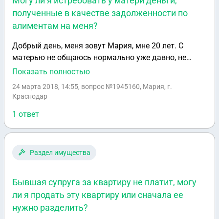
Могу ли я истребовать у матери деньги,
полученные в качестве задолженности по
алиментам на меня?
Добрый день, меня зовут Мария, мне 20 лет. С
матерью не общаюсь нормально уже давно, не
общаюсь совсем 3 месяца, после того, как меня
Показать полностью
выгоняли из дома из-за появления её ухожера. Я
24 марта 2018, 14:55
, вопрос №1945160, Мария, г.
жила до последнего, но ушла после появления
Краснодар
вечных пьянок и его рукоприкладства ко мне и
1 ответ
игнорирования этих ситуаций матерью. В доме я
прописана, мужчина этот нет, но жить она мне там
не даст, поэтому мне приходится снимать квартиру
и жить на остатки зарплаты в 6 тысяч рублей.
Раздел имущества
Недавно узнала, что отец выплатил ей по её
заявлению крупную сумму денег в качестве
Бывшая супруга за квартиру не платит, могу
задолженности по алиментам. Но, как я понимаю,
ли я продать эту квартиру или сначала ее
эти деньги (алименты) после 18 лет по закону мои?
нужно разделить?
Могу ли я обратиться в суд по взысканию моих