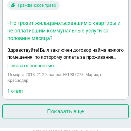
трудностей написал заявление об увольнении.
Гражданское право
Что грозит жильцам,съехавшим с квартиры и
не оплатившим коммунальные услуги за
половину месяца?
Здравствуйте! Был заключен договор найма жилого
помещения, по которому оплата за проживание
составляла 5000 рублей, так же прописано что это
Показать полностью
оплата за коммунальные услуги, больше согласно
16 марта 2018, 21:29
, вопрос №1937273, Мария, г.
договору квартиросъемщики платить ничего не
Краснодар
обязаны были. Договор был оформлен сроком
1 ответ
менее года с мая по декабрь 2017 года, т.е. в
декабре закончилось действие договора,
квартиросъемщики съехали в середине февраля,
Показать еще
предварительно оплатив коммунальные услуги за
январь в сумме 6700 рублей. Вопрос в следующем
что может грозить квартиросъемщикам в случае