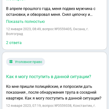
В апреле прошлого года, меня подвез мужчина с
остановки, и обворовал меня. Снял цепочку и
крестик. Заяву не писала. Спустя 9 месяцев, я его
Показать полностью
встретила на работе. Знаю номер его машины, и где
12 января 2023, 08:49
, вопрос №3559405, Оксана, г.
работает. Могу ли, я подать на него заявление
Волгоград
спустя 9 месяцев? Кража на сумму 40.000.тыс руб
2 ответа
Уголовное право
Как я могу поступить в данной ситуации?
Ко мне пришли полицейские, и попросили дать
показания , после обнаружения трупа в соседней
квартире. Как я могу поступить в данной ситуации?
12 января 2023, 07:19
, вопрос №3559338, Константин, г.