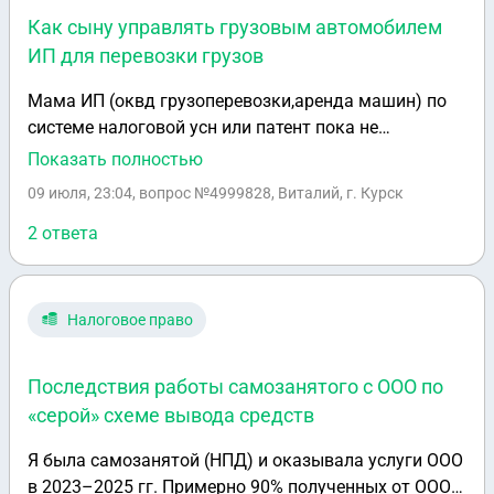
Как сыну управлять грузовым автомобилем
ИП для перевозки грузов
Мама ИП (оквд грузоперевозки,аренда машин) по
системе налоговой усн или патент пока не
определилась) у неё есть грузовая машина
Показать полностью
(оформленная на физ.лицо)сама не может
09 июля, 23:04
, вопрос №4999828, Виталий, г. Курск
управлять!!! Я сын ИП (оквэд грузоперевозки) как я
могу управлять ТС для грузоперевозок по каким
2 ответа
договорным отношения что бы налоги не
превышали доходы! Спасибо за помощь в данном
вопросе!!!
Налоговое право
Последствия работы самозанятого с ООО по
«серой» схеме вывода средств
Я была самозанятой (НПД) и оказывала услуги ООО
в 2023–2025 гг. Примерно 90% полученных от ООО