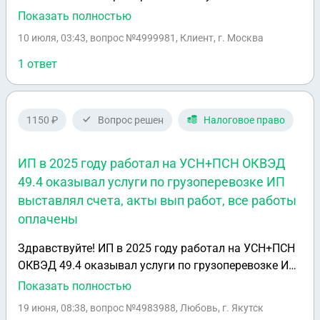
денег — оплата за реально выполненные услуги,
Показать полностью
налог НПД по всем чекам уплачен. Около 10%
10 июля, 03:43
, вопрос №4999981, Клиент, г. Москва
(суммарно ориентировочно 1 000 000 руб. за три
года) — платежи, которые по просьбе руководителя/
1 ответ
представителя ООО оформлялись как оплата услуг,
но фактически являлись «выводом» денег: я
формировала чек НПД, деньги дальше
1150 ₽
Вопрос решен
Налоговое право
передавались/обменивались/использовались, по
моему пониманию, в личных интересах этого
ИП в 2025 году работал на УСН+ПСН ОКВЭД
представителя. Изначально деньги у ООО —
49.4 оказывал услуги по грузоперевозке ИП
легальная выручка от реальных клиентов. Важные
выставлял счета, акты вып работ, все работы
уточнения: - Я не была директором, учредителем,
бухгалтером ООО, не организовывала схему и не
оплачены
привлекала других участников. - О конкретной
Здравствуйте! ИП в 2025 году работал на УСН+ПСН
причине и правовом основании этих переводов
ОКВЭД 49.4 оказывал услуги по грузоперевозке ИП
(санкционировано ли это учредителями ООО или
выставлял счета, акты вып работ, все работы
Показать полностью
нет) я не знала — воспринимала происходящее как
оплачены. Декларация за 2025 сдана в ИФНС. В
«серую схему» директора, а не как заведомое
19 июня, 08:38
, вопрос №4983988, Любовь, г. Якутск
июне 2026 ИП кому были предоставлены услуги