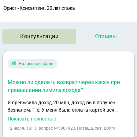
Юрист - Консалтинг. 20 лет стажа
Консультации
Отзывы
Налоговое право
Можно ли сделать возврат через кассу при
превышении лимита дохода?
Я превысила доход 20 млн, доход был получен
безналом. Т.е. У меня была оплата картой вся
сумма, вечером я пробивала через кассу всю сумму
Показать полностью
по эквайрингу одним чеком, а теперь могу ли я
12 июля, 15:15
, вопрос №5001923, Наташа, снт. Волга
сделать возврат через кассу лишней суммы? Это