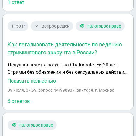
зачтется?
1 ответ
1150 ₽
Вопрос решен
Налоговое право
Как легализовать деятельность по ведению
стримингового аккаунта в России?
Девушка ведет аккаунт на Chaturbate. Ей 20 лет.
Стримы без обнажения и без сексуальных действий.
Основной заработок — общение, флирт и чаевые.
Показать полностью
Выплаты приходят в USDT. Хотим полностью
09 июля, 07:59
, вопрос №4998937, викторя, г. Москва
легализовать деятельность в России: открыть ИП,
платить налоги, оформить помощника и понимать
6 ответов
реальные правовые риски.
Налоговое право