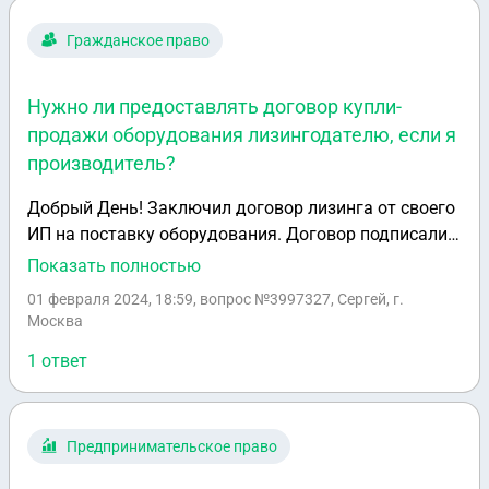
вождению были установлены автошколой
.Естественно в этот срок все занятия не вошли и
Гражданское право
автошкола требует доплату .Как быть ?
Нужно ли предоставлять договор купли-
продажи оборудования лизингодателю, если я
производитель?
Добрый День! Заключил договор лизинга от своего
ИП на поставку оборудования. Договор подписали,
товар отправили. Сейчас Лизингополучатель
Показать полностью
требует от меня договор купли продажи
01 февраля 2024, 18:59
, вопрос №3997327, Сергей, г.
оборудования мне (у кого я приобрёл это
Москва
Оборудование). Но дело в том, что данное
1 ответ
оборудование я произвожу сам и не у кого не
покупаю. Нужно будет искать какую то
организацию (например ИП знакомого) с которой
заключить договор как будто я у них купил данное
Предпринимательское право
оборудование или можно сделать как то по