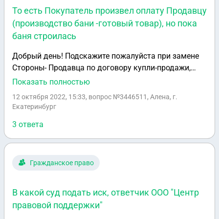
другому? Как лучше всего поступить в данном
То есть Покупатель произвел оплату Продавцу
случае?
(производство бани -готовый товар), но пока
баня строилась
Добрый день! Подскажите пожалуйста при замене
Стороны- Продавца по договору купли-продажи,
необходимо ли производить какие-то оплаты
Показать полностью
старому ПРодавцу. То есть Покупатель произвел
12 октября 2022, 15:33
, вопрос №3446511, Алена, г.
оплату Продавцу (производство бани -готовый
Екатеринбург
товар), но пока баня строилась, Продавец изменил
3 ответа
организационную форму с ИП на ООО и
соответственно подписал соглашение о замене
стороны.
Гражданское право
В какой суд подать иск, ответчик ООО "Центр
правовой поддержки"