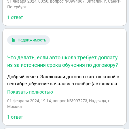
31 января 2024, 00:50
, вопрос №3994867, Виталий, г. Санкт-
Петербург
1 ответ
Недвижимость
Что делать, если автошкола требует доплату
из-за истечения срока обучения по договору?
Добрый вечер .Заключили договор с автошколой в
сентябре ,обучение началось в ноябре (автошкола
не могла набрать группу )в этом промежутке от
Показать полностью
меня были звонки администрации по поводу начала
01 февраля 2024, 19:14
, вопрос №3997273, Надежда, г.
обучения .Оказалось ,что в договоре прописано
Москва
ограничения по срокам обучения ,по истечению 4
1 ответ
мес ,нужна доплата !О чем не было сказано ни
слова !!Все занятия и интервалы между по теории и