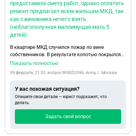
предоставила смету работ, однако оплатить
ремонт предлагает всем жильцам МКД, так
как с виновника нечего взять
(неблагополучная малоимущая мать 5
детей)
В квартире МКД случился пожар по вине
собственников. В результате копотью покрылся
весь этаж дома. Жильцы МКД написали в адрес
Показать полностью
УК письмо с просьбой произвести ремонт. УК
09 февраля, 21:33
, вопрос №4852096, Anna, г. Москва
ответила, что готова сделать это, предоставила
смету работ, однако оплатить ремонт предлагает
У вас похожая ситуация?
всем жильцам МКД, так как с виновника нечего
Опишите свои детали — юрист подскажет, что
взять (неблагополучная малоимущая мать 5
делать.
детей). Жильцы с таким решением не согласны.
Как действовать в такой ситуации и какие
Задать свой вопрос
аргументы в законе привести УК, чтобы донести
до организации, что ремонтировать этаж и
взыскивать затраченные средства с виновника