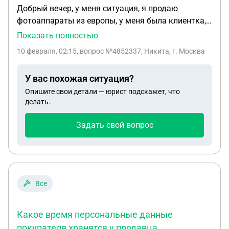
Добрый вечер, у меня ситуация, я продаю
фотоаппараты из европы, у меня была клиентка, с
ней мы составили договор, по этому договору
Показать полностью
привезен был фотоаппарат, второй фотоаппарат
10 февраля, 02:15
, вопрос №4852337, Никита, г. Москва
она заказывала уже без договора он также был
привезен. Потом она заказала также без
У вас похожая ситуация?
договора товара на 250 тысяч рублей, переводы
Опишите свои детали — юрист подскажет, что
поступали на мою карту, фотоаппараты я
делать.
привезти не смог, и возврат пока еще не сделал,
прошло 4 месяца, она решила подать заявление. Я
Задать свой вопрос
пытался с ней решить мирно, но не соглашается,
что может мне быть за это
Все
Какое время персональные данные
покупателя хранятся у продавца