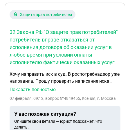
должна именно УК? К слову, УК даже не
приглашала эксперта по оценке. Вопрос завис
Защита прав потребителей
уже на полгода. Люди травятся гарью.
32 Закона РФ "О защите прав потребителей"
потребитель вправе отказаться от
исполнения договора об оказании услуг в
любое время при условии оплаты
исполнителю фактически оказанных услуг
Хочу направить иск в суд. В роспотребнадзор уже
направила. Прошу проверить написание иска
перед отправкой в суд и примерно определить,
Показать полностью
каковы шансы на выигрыш. ИСКОВОЕ
07 февраля, 09:12
, вопрос №4849455, Ксения, г. Москва
ЗАЯВЛЕНИЕ о защите прав потребителя,
взыскании денежных средств, неустойки,
У вас похожая ситуация?
компенсации морального вреда и штрафа
Опишите свои детали — юрист подскажет, что
22.10.2025 г. между ФИО (далее – Истец) и ИП
делать.
ФИО (далее – Ответчик) был заключён договор