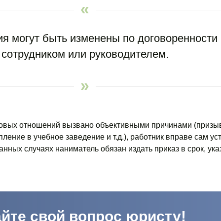
ия могут быть изменены по договоренности
сотрудником или руководителем.
овых отношений вызвано объективными причинами (призыв
ление в учебное заведение и т.д.), работник вправе сам ус
занных случаях наниматель обязан издать приказ в срок, ук
йте свой вопрос юристу!