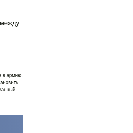
 между
 в армию,
тановить
азанный