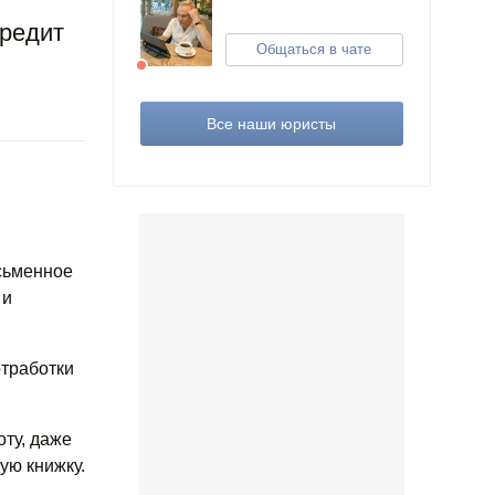
предит
Общаться в чате
Все наши юристы
сьменное
 и
тработки
ту, даже
ую книжку.