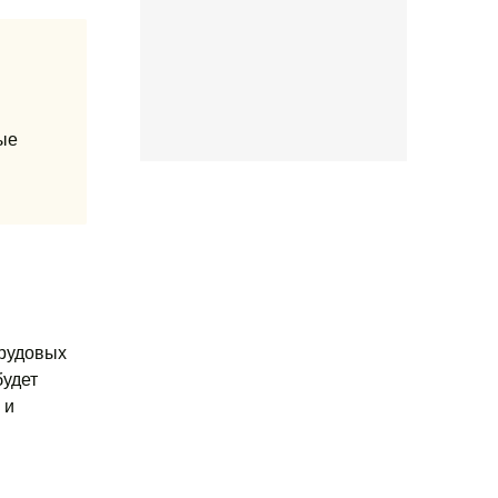
ые
трудовых
будет
 и