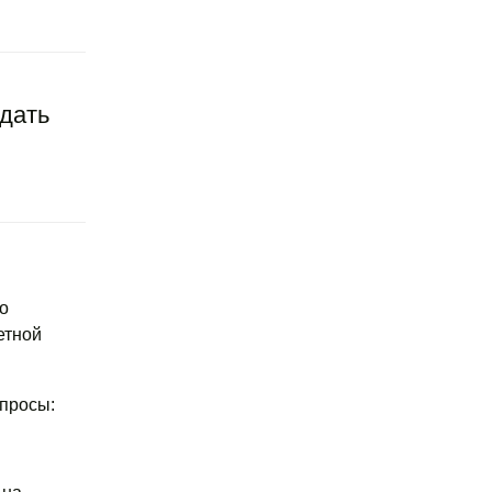
дать
о
етной
просы: