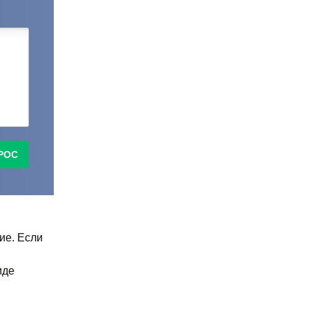
РОС
ие. Если
иде