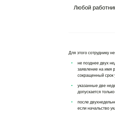
Любой работник
Для этого сотруднику н
не позднее двух н
заявление на имя 
сокращенный срок 
указанные две нед
допускается только
после двухнедельно
если начальство ук