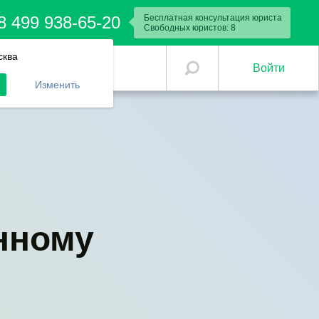
8 499 938-65-20
Бесплатная консультация юриста
Свободных юристов:
8
сква
Войти
Изменить
нному