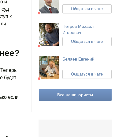
о и
: суд
Общаться в чате
туп к
сли
Петров Михаил
Игоревич
Общаться в чате
жнее?
Беляев Евгений
 Теперь
Общаться в чате
е будет
Все наши юристы
ько если