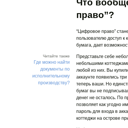
Что вообщ
право”?
“Цифровое право” стане
пользователю доступ к 
бумага, дает возможност
Читайте также
Представьте себе небол
Где можно найти
небольшими коттеджами.
документы по
любой из них. Вы купил
исполнительному
аккаунте появились три
производству?
теперь ваши. Но единст
бумаг вы не подписывал
денег не осталось. По 
позволяет как угодно им
пароль для входа в акк
коттеджи на острове пр