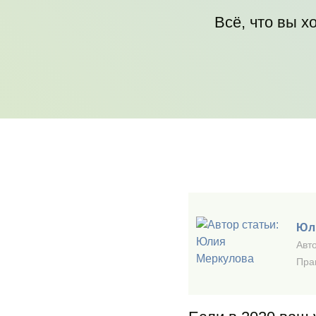
Всё, что вы х
Юл
Авто
Пра