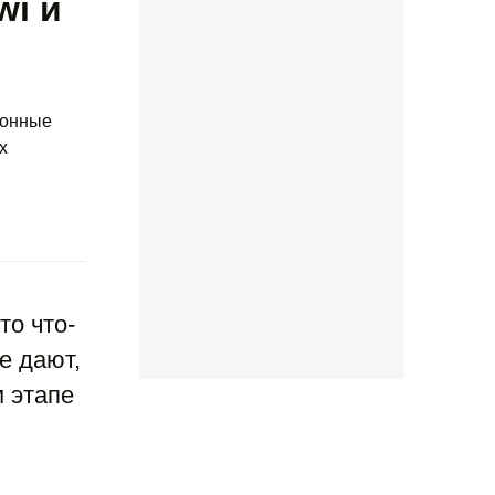
wi и
ронные
х
то что-
е дают,
 этапе