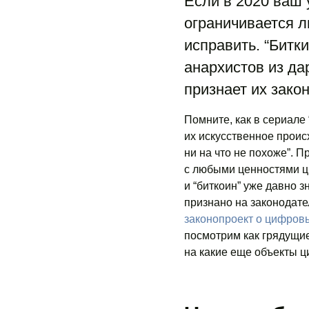
Если в 2020 ваш
ограничивается л
исправить. “Битк
анархистов из да
признает их зако
Помните, как в сериал
их искусственное проис
ни на что не похоже”. 
с любыми ценностями ци
и “биткоин” уже давно 
признано на законодат
законопроект о цифров
посмотрим как грядущие
на какие еще объекты ц