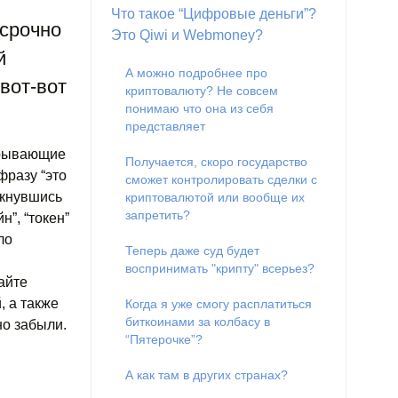
Что такое “Цифровые деньги”?
 срочно
Это Qiwi и Webmoney?
й
А можно подробнее про
вот-вот
криптовалюту? Не совсем
понимаю что она из себя
представляет
крывающие
Получается, скоро государство
фразу “это
сможет контролировать сделки с
лкнувшись
криптовалютой или вообще их
запретить?
”, “токен”
ло
Теперь даже суд будет
воспринимать "крипту" всерьез?
айте
, а также
Когда я уже смогу расплатиться
биткоинами за колбасу в
но забыли.
“Пятерочке”?
А как там в других странах?