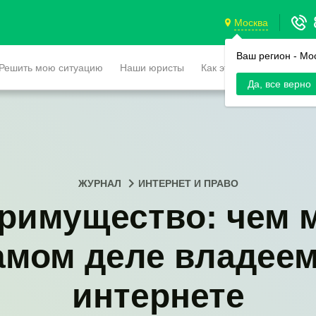
Москва
Ваш регион -
Мо
Решить мою ситуацию
Наши юристы
Как это работает
Да, все верно
ЖУРНАЛ
ИНТЕРНЕТ И ПРАВО
римущество: чем 
амом деле владеем
интернете