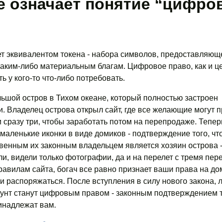
е означает понятие “цифро
т эквивалентом токена - набора символов, предоставляющ
каким-либо материальным благам. Цифровое право, как и ц
ь у кого-то что-либо потребовать.
ьшой остров в Тихом океане, который полностью застроен
 Владелец острова открыл сайт, где все желающие могут 
и сразу три, чтобы заработать потом на перепродаже. Тепе
 маленькие иконки в виде домиков - подтверждение того, чт
венным их законным владельцем является хозяин острова -
и, видели только фотографии, да и на перелет с тремя пер
правилам сайта, богач все равно признает ваши права на до
и распоряжаться. После вступления в силу нового закона, л
аунт станут цифровым правом - законным подтверждением т
инадлежат вам.