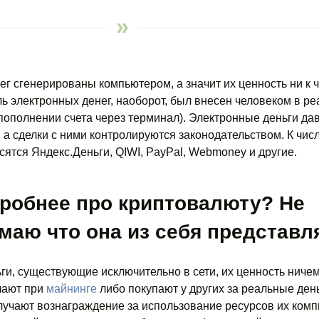
 сгенерированы компьютером, а значит их ценность ни к 
ь электронных денег, наоборот, был внесен человеком в р
пополнении счета через терминал). Электронные деньги да
, а сделки с ними контролируются законодательством. К чис
сятся Яндекс.Деньги, QIWI, PayPal, Webmoney и другие.
робнее про криптовалюту? Не
маю что она из себя представл
ьги, существующие исключительно в сети, их ценность ничем
чают при
майнинге
либо покупают у других за реальные день
лучают вознаграждение за использование ресурсов их ком