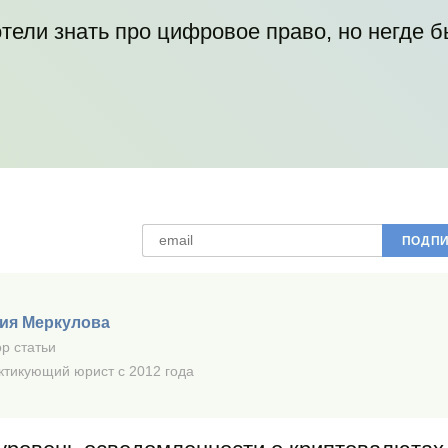
отели знать про цифровое право, но негде 
ия Меркулова
р статьи
ктикующий юрист с 2012 года