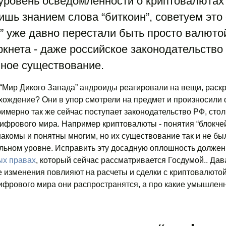
 уровень осведомленности о криптовалютах
ишь знанием слова “биткоин”, советуем это
и” уже давно перестали быть просто валюто
ркнета - даже российское законодательство 
нное существование.
е “Мир Дикого Запада” андроиды реагировали на вещи, рас
хождение? Они в упор смотрели на предмет и произносили 
Примерно так же сейчас поступает законодательство РФ, сто
фрового мира. Например криптовалюты - понятия “блокчейн
знакомы и понятны многим, но их существование так и не бы
ельном уровне. Исправить эту досадную оплошность должен
ых правах
, который сейчас рассматривается Госдумой.. Дав
 изменения повлияют на расчеты и сделки с криптовалютой
ифрового мира они распространятся, а про какие умышлен