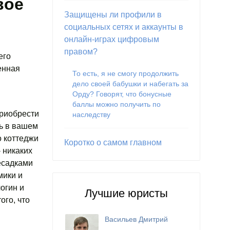
вое
Защищены ли профили в
социальных сетях и аккаунты в
онлайн-играх цифровым
правом?
его
енная
То есть, я не смогу продолжить
дело своей бабушки и набегать за
Орду? Говорят, что бонусные
баллы можно получить по
приобрести
наследству
рь в вашем
о коттеджи
Коротко о самом главном
 никаких
есадками
мики и
огин и
Лучшие юристы
ого, что
Васильев Дмитрий