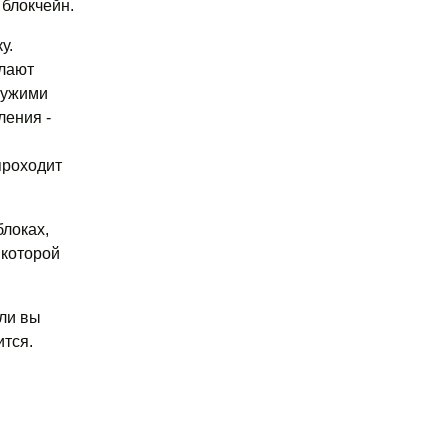
блокчейн.
у.
елают
чужими
ления -
проходит
локах,
 которой
ли вы
ится.