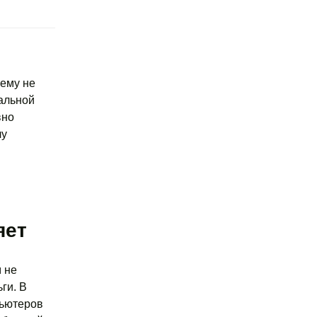
чему не
еальной
вно
лу
яет
 не
ги. В
пьютеров