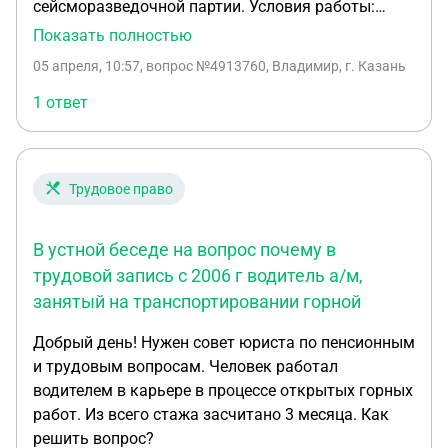
сейсморазведочной партии. Условия работы:
Полевые условия. По результатам СОУТ на
Показать полностью
рабочем месте был установлен вредный (класс 2).
05 апреля, 10:57
, вопрос №4913760, Владимир, г. Казань
Положена ли досрочная пенсия по полевому
стажу
1 ответ
Трудовое право
В устной беседе на вопрос почему в
трудовой запись с 2006 г водитель а/м,
занятый на транспортировании горной
Добрый день! Нужен совет юриста по пенсионным
и трудовым вопросам. Человек работал
водителем в карьере в процессе открытых горных
работ. Из всего стажа засчитано 3 месяца. Как
решить вопрос?