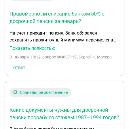
Правомерно ли списание банком 50% с
досрочной пенсии за январь?
На счет приходит пенсия, банк обязался
сохранять прожиточный минимум перечислена
досрочная пенсия за январь 26.12.2025 года в
Показать полностью
связи с праздничными днями, банк списал
01 января, 10:12
, вопрос №4807157, Сергей, г. Москва
50%.Мотивируя тем ,что деньги перечислены в
декабре, а в декабре прожиточный. минимум уже
1 ответ
сохранялся.
Социальное обеспечение
Какие документы нужны для досрочной
пенсии прорабу со стажем 1987–1994 годов?