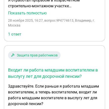
Я отработал прорабом в хозрасчётном
строительно-монтажном участке
Кировмелиорация в период 1987-1994 годы. стаж
Показать полностью
в данной должности 6 лет 11 месяцев, на
28 ноября 2025, 16:27
, вопрос №4774613, Владимир, г.
основании каких документов СФР назначит мне
Москва
досрочную пенсию. Я 23.05.1963 года рождения.
1 ответ
Защита прав работников
Входит ли работа младшим воспитателем в
выслугу лет для досрочной пенсии?
Здравствуйте. Если раньше я работала младшим
воспитателем, а теперь воспитателем, входит ли
работа младшим воспитателе в выслугу лет для
досрочной пенсии?