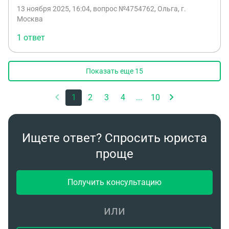
пенсию не работаю. Получаю минималку, хотя
13 ноября 2025, 16:04
, вопрос №4754762, Ольга, г.
общий медицинский стаж больше 30 лет.
Москва
1 ответ
Показать еще
15
1
2
3
4
...
10
Ищете ответ? Спросить юриста
проще
Получить консультацию
или