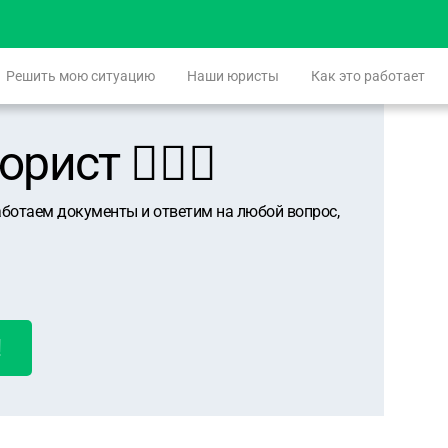
Решить мою ситуацию
Наши юристы
Как это работает
ист 👨🏻‍⚖️
аботаем документы и ответим на любой вопрос,
!