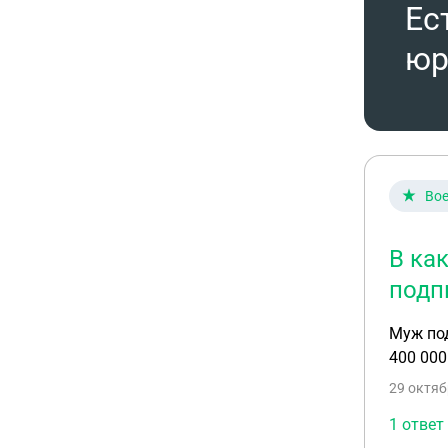
Ес
юр
Вое
В ка
подп
Муж под
400 000
29 октяб
1 ответ