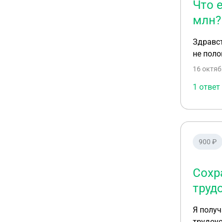
Что 
млн?
Здравст
не поло
16 октяб
1 ответ
900 ₽
Сохр
труд
Я получ
трудоус