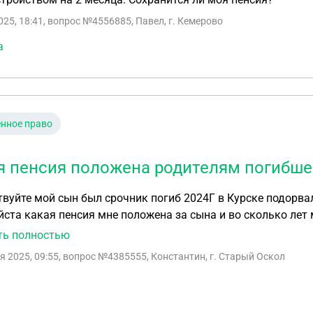
025, 18:41
, вопрос №4556885, Павел, г. Кемерово
а
нное право
я пенсия положена родителям погибшег
вуйте мой сын был срочник погиб 2024Г в Курске подорва
 пенсия мне положена за сына и во сколько лет мне её дадут я слышал что пенсию платят мин
 на сколько это правда и где мне искать концы военкомат
ть полностью
и В пенсионный фонд туда
я 2025, 09:55
, вопрос №4385555, Константин, г. Старый Оскол