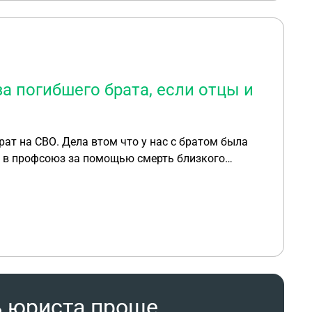
 погибшего брата, если отцы и
рат на СВО. Дела втом что у нас с братом была
е в профсоюз за помощью смерть близкого
мама одна . Не может быть близким
ии граждан оформить можно или нет. Так как у
ь юриста проще