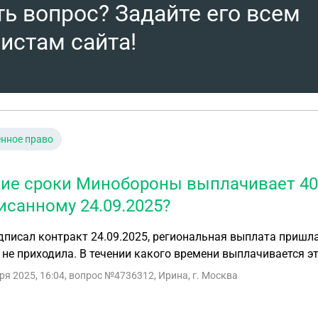
ть вопрос? Задайте его всем
истам сайта!
нное право
кие сроки Минобороны выплачивает 400
исанному 24.09.2025?
писал контракт 24.09.2025, региональная выплата пришла
 не приходила. В течении какого времени выплачивается э
ря 2025, 16:04
, вопрос №4736312, Ирина, г. Москва