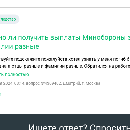
следство
о ли получить выплаты Минобороны за
лии разные
вуйте подскажите пожалуйста хотел узнать у меня погиб б
на а отцы разные и фамилии разные. Обратился на работ
нника. Там отказали так как отецы и фамилии разные но 
ть полностью
нником. Выплаты от министерства обороны, такие категор
я 2024, 08:14
, вопрос №4309402, Дмитрий, г. Москва
 у меня нестало родителей . Брат не женат детей нет
а
Ищете ответ? Спросит