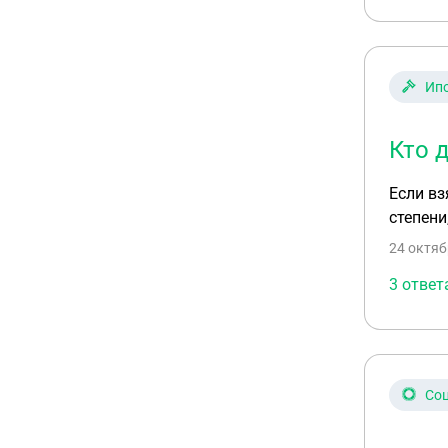
Ип
Кто 
Если вз
степени
24 октяб
3 ответ
Соц