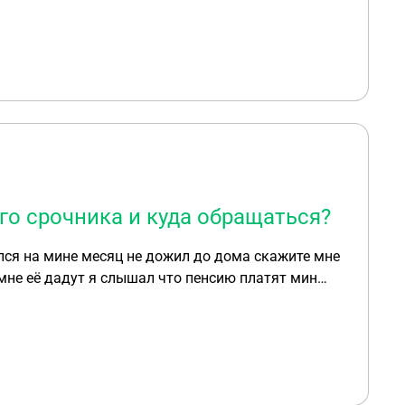
о срочника и куда обращаться?
лся на мине месяц не дожил до дома скажите мне
е мне сказали что мин обороны не платят не чего