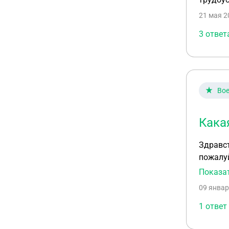
21 мая 2
3 ответ
Вое
Кака
Здравст
пожалуйста какая
обороны
Показа
сказал
09 январ
1 ответ