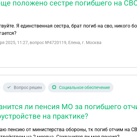
еще положено сестре погибшего на СВО
вуйте. Я единственная сестра, брат погиб на сво, никого б
гается?
ря 2025, 11:27
, вопрос №4720119, Елена, г. Москва
Вопрос решен
Социальное обеспечение
анится ли пенсия МО за погибшего от
оустройстве на практике?
аю пенсию от министерства обороны, тк погиб отчим на СВ
тройством на 2 месяца. Сохранится ли моя пенсия?