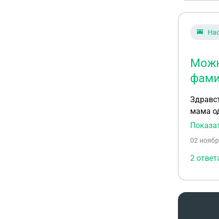
На
Можн
фами
Здравст
мама од
родстве
Показа
родстве
02 ноябр
брата и
2 ответ