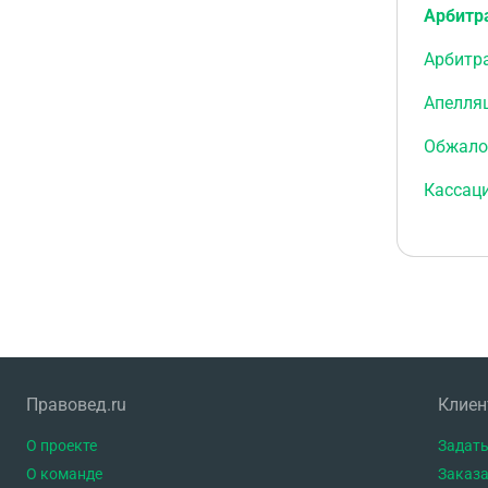
Арбитр
Арбитр
Апелля
Обжало
Кассац
Правовед.ru
Клие
О проекте
Задать
О команде
Заказа