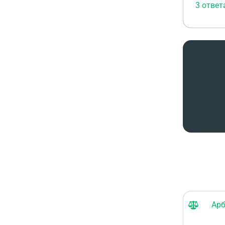
которые
3 ответ
невозм
догово
Арб