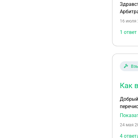
Здравст
Арбитр
16 июля 
1 ответ
Вз
Как 
Добрый 
перечис
зарегис
Показа
реквизитам
24 мая 2
деятель
находящ
4 ответ