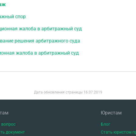
аж
ажный спор
ционная жалоба в арбитражный суд
вание решения арбитражного суда
ионная жалоба в арбитражный суд
Дата обновления страницы
16.07.2019
нтам
Юристам
 вопрос
Блог
ть документ
Стать юристом п