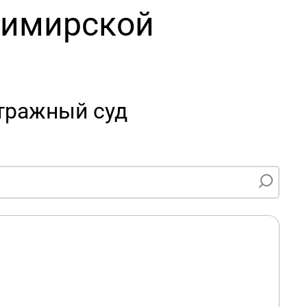
димирской
тражный суд