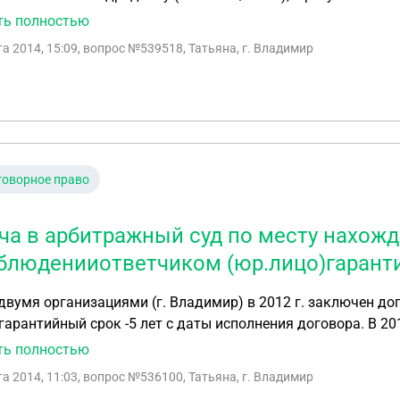
лнительном производстве, и не вправе давать кредитным 
льная экспертиза. Организация, проводившая экспертизу 
ть полностью
ительных документов, проверка действий кредитных орга
изы не предоставила в суд, а предоставила их только вес
кже не входит в компетенцию Банка России. Подскажите пожалуйста, куда еще обратиться и как
та 2014, 15:09
, вопрос №539518, Татьяна, г. Владимир
 определений не поступает и на сайте нет документов о н
взыскать денежные средства? Екатерина, 24.05.2017г.
ации- может есть какая-то форма обращения к судье пис
говорное право
ча в арбитражный суд по месту нахожд
блюденииответчиком (юр.лицо)гаранти
вумя организациями (г. Владимир) в 2012 г. заключен дого
гарантийный срок -5 лет с даты исполнения договора. В 2
ь. В договоре был указан адрес ответчика - г. Владимир., н
ть полностью
ского лица (ответчика). Модем ли мы подать иск на отве
та 2014, 11:03
, вопрос №536100, Татьяна, г. Владимир
ние им гарантийных обязательств по договору, тем более, 