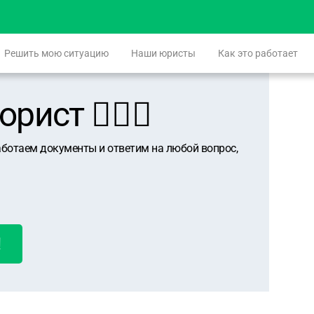
Решить мою ситуацию
Наши юристы
Как это работает
ист 👨🏻‍⚖️
аботаем документы и ответим на любой вопрос,
!