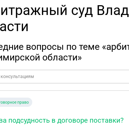
итражный суд Вла
асти
едние вопросы по теме «арби
имирской области»
говорное право
ва подсудность в договоре поставки?