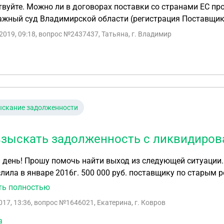
вуйте. Можно ли в договорах поставки со странами ЕС пр
ажный суд Владимирской области (регистрация Поставщик
2019, 09:18
, вопрос №2437437, Татьяна, г. Владимир
ыскание задолженности
взыскать задолженность с ликвидиров
день! Прошу помочь найти выход из следующей ситуации. 
лила в январе 2016г. 500 000 руб. поставщику по старым
трировал новое ООО с почти таким же, как было у старого
ть полностью
и (я выбрала ошибочно из справочника старого контрагента). "Старая" организация
017, 13:36
, вопрос №1646021, Екатерина, г. Ковров
ность в форме присоединения к другому юридическому лиц
ееся в другом регионе (г. Комсомольск-на-Амуре Хабаровс
а