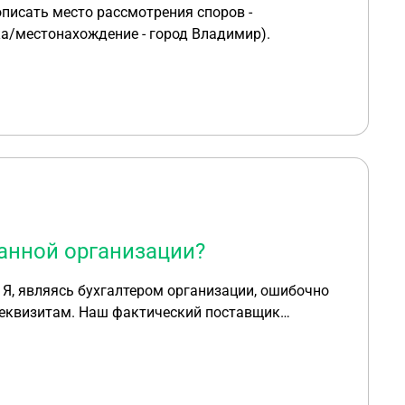
описать место рассмотрения споров -
а/местонахождение - город Владимир).
анной организации?
Я, являясь бухгалтером организации, ошибочно
 реквизитам. Наш фактический поставщик
 названием, и соответственно с новыми
 прекратила
у в 2013г. Правопреемник - юридическое лицо,
кого края), «сливная» организация, к которой