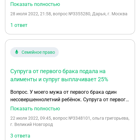
для этого требуется предоставить? До скольки
Показать полностью
лет муж будет обязан выплачивать? И
28 июля 2022, 21:58
, вопрос №3355280, Дарья, г. Москва
полагаются ли выплаты до достижения 3-х
летнего возраста ребёнка, на меня, как на мать,
1 ответ
безработное лицо?
Семейное право
Супруга от первого брака подала на
алименты и супруг выплачивает 25%
Вопрос. У моего мужа от первого брака один
несовершеннолетний ребёнок. Супруга от первого
брака подала на алименты и супруг выплачивает
Показать полностью
25%. Сейчас у нас в браке родились двое детей я в
22 июля 2022, 09:45
, вопрос №3348101, ольга григорьева,
декрете. Супруг подал исковое заявление о
г. Великий Новгород
выплате алиментов в равных долях на всех детей.
3 ответа
Судья сказал, что надо предоставить соглашение