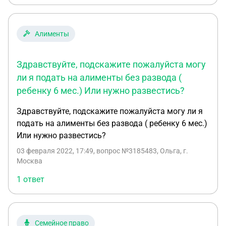
кредитные обезательстав перед банком на
которые уходит львиная часть моей заработной
платы , если она подаст на алименты я не смогу
Алименты
выполнять в полном объёме свои обезательста
перед банком така у меня упадёт месячный
Здравствуйте, подскажите пожалуйста могу
доход. Если все таки мне назначат алименты и у
меня упадёт доход могу ли я подать на
ли я подать на алименты без развода (
кредитные каникулы в связи падения дохода.
ребенку 6 мес.) Или нужно развестись?
Здравствуйте, подскажите пожалуйста могу ли я
подать на алименты без развода ( ребенку 6 мес.)
Или нужно развестись?
03 февраля 2022, 17:49
, вопрос №3185483, Ольга, г.
Москва
1 ответ
Семейное право