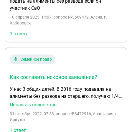
подать на алименты без развода если он
участник СвО
10 апреля 2023, 14:07
, вопрос №3669472, Алёна, г.
Хабаровск
3 ответа
Семейное право
Как составить исковое заявление?
У нас 3 общих детей. В 2016 году подавала на
алименты без развода на старшего, получаю 1/4.
Позже у нас родились ещё 2 детей. Хочу подать на
Показать полностью
развод и алименты. Как составить исковое
31 октября 2022, 07:53
, вопрос №3472916, Анастасия, г.
заявление? Написать что по решению суда уже
Иркутск
получаю алименты на старшего и прошу
1 ответ
назначить по 1/6 на остальных детей или просто