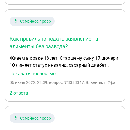
об алиментах ( между мной и супругом, т.е я
подала на алименты без развода) заверенное
нотариусом. В этом соглашении какую причину
Семейное право
надо указать и какой процент алиментов,чтобы
суд одобрил на все по 16,6% ?
Как правильно подать заявление на
алименты без развода?
Живём в браке 18 лет. Старшему сыну 17, дочери
10 ( имеет статус инвалид, сахарный диабет
1типа) Разъезжаемся, дочь забираю с собой, т.к.
Показать полностью
ей необходим уход. Сын остаётся с отцом.
06 июля 2022, 22:39
, вопрос №3333347, Эльвина, г. Уфа
Официально не работаю, получаю по уходу за
ребёнком-инвалидом 10000 рублей. В общей
2 ответа
сложности у нас на 2-х 25000 рублей, своей
жилплощади нет. Как правильно подать
заявление на алименты без развода? Хочу все
Семейное право
сделать по закону. Спасибо.