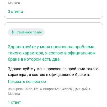
Москва
3 ответа
Семейное право
Здравствуйте у меня произошла проблема
такого характера, я состою в официальном
браке в котором есть два
Здравствуйте у меня произошла проблема такого
характера , я состою в официальном браке в
котором есть два совместных ребёнка 7 лет и 1.5
Показать полностью
года , мы женой стали ругаться и она мне
08 апреля 2022, 16:14
, вопрос №3245225, Дмитрий, г.
пригрозила подать на алименты пока без развода
Москва
(имеет ли право она подать на алименты без
1 ответ
развода?) Я опасаюсь того что у меня есть