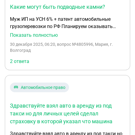
Какие могут быть подводные камни?
Муж ИП на УСН 6% + патент автомобильные
грузоперевозки по РФ Планируем оказывать
услуги как с НДС , так и без НДС так как у
Показать полностью
заказчиков разные системы налогообложения .
30 декабря 2025, 06:20
, вопрос №4805996, Мария, г.
На 2026 г. Доход по ИП патенту может превысить
Волгоград
20 млн. Но это не точно. 1. Если он станет
2 ответа
единственным учредителем ООО на ОСНО с тем
же видом деятельности что и ИП будет ли это
расценено налоговой как дробление бизнеса ? 2.
Если единственным учредителем ООО стану я (
Автомобильное право
его супруга) с тем же видом деятельности это
будет расценено налоговой как дробление
Здравствуйте взял авто в аренду из под
бизнеса ? 3. ООО лучше оформить на меня или на
мужа? Какие могут быть подводные камни ? 4.
такси но для личных целей сделал
Может ли ООО брать авто в аренду у физ лица и
страховку в которой указал что машина
оплачивать ему за аренду с расчетного счета, а
Здравствуйте взял авто в аренду из под такси но
это арендованное авто использовать для