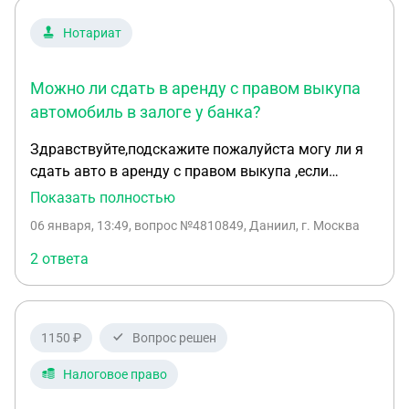
Нотариат
Можно ли сдать в аренду с правом выкупа
автомобиль в залоге у банка?
Здравствуйте,подскажите пожалуйста могу ли я
сдать авто в аренду с правом выкупа ,если
автомобиль находится в залоге у банка
Показать полностью
(автокредит )? Либо оформить дарственную
06 января, 13:49
, вопрос №4810849, Даниил, г. Москва
,возможно есть какие- то еще варианты ?
2 ответа
1150 ₽
Вопрос решен
Налоговое право