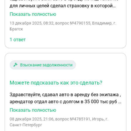
для личных целей сделал страховку в которой
оказания услуг по грузоперевозкам своим
указал что машина может быть в такси так как
заказчикам с НДС ? 5. Если ООО берет в аренду
Показать полностью
она оклеина попал в дтп где была признана моя
авто с экипажем то какую дополнительную
13 декабря 2025, 08:32
, вопрос №4790155, Владимир, г.
вина страховая выплатила пострадавшей
налоговую нагрузку берет на себя ООО?
Братск
старане теперь мне выдвигает притензию чтоб я
Страховые взносы ? НДФЛ ? 6. Если ООО берет в
1 ответ
возместил ущерб так как на машине не было
аренду авто без экипажа , то будет ли налоговая
диагностической карты что делать?
как то проверять есть ли у ООО в штате водитель,
который на этом арендном авто оказывает
услуги по грузоперевозкам?
Взыскание задолженности
Можете подсказать как это сделать?
Здравствуйте, сдавал авто в аренду без экипажа ,
арендатор отдал авто с долгом в 35 000 тыс руб ,
и не отдал долг , сказал прямо что нет денег и
Показать полностью
подавай в суд . Можете подсказать как это
08 декабря 2025, 21:06
, вопрос №4785191, Игорь, г.
сделать ?
Санкт-Петербург