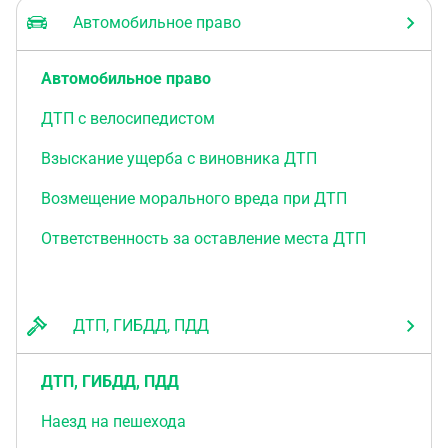
возьму это авто в аренду и сама подъеду к
Автомобильное право
патрулю и они увидят, что авто в розыске?
Автомобильное право
ДТП с велосипедистом
Взыскание ущерба с виновника ДТП
Возмещение морального вреда при ДТП
Ответственность за оставление места ДТП
ДТП, ГИБДД, ПДД
ДТП, ГИБДД, ПДД
Наезд на пешехода