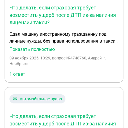
Что делать, если страховая требует
возместить ущерб после ДТП из-за наличия
лицензии такси?
Сдал машину иностранному гражданину под
личные нужды, без права использования в такси.
Это указано в договоре аренды. И поэтому
Показать полностью
страховые оформляются с целью для личного
09 ноября 2025, 10:29
, вопрос №4748760, Андрей, г.
пользования. Но страховая подала иск на меня
Ноябрьск
как на владельца авто после ДТП и ссылаясь на
1 ответ
то, что у меня ип с основным видом деятельности
работа в такси и есть лицензия на авто, считает,
что я указал неверную цель использования авто,
что является причиной для аннулирования
Автомобильное право
страховки и выплаты ущерба после ДТП мной, а
не страховой. Что делать в такой ситуации? Я
Что делать, если страховая требует
сдаю авто в аренду, что подтверждается
договором. Что делает арендатор, это уже его
возместить ущерб после ДТП из-за наличия