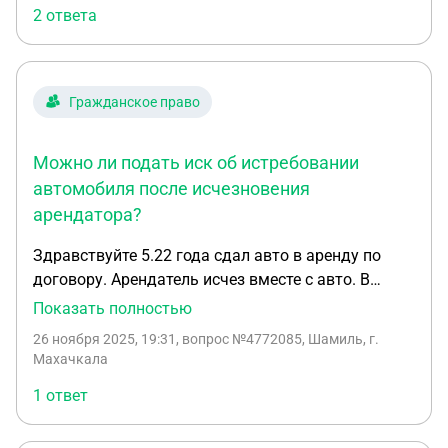
2 ответа
Гражданское право
Можно ли подать иск об истребовании
автомобиля после исчезновения
арендатора?
Здравствуйте 5.22 года сдал авто в аренду по
договору. Арендатель исчез вместе с авто. В
открытие уголовном отказывали. 5.23 нашел
Показать полностью
машину сам , по vin. Коду узнал что её оформили
26 ноября 2025, 19:31
, вопрос №4772085, Шамиль, г.
2 раза в другом регионе. Сообщил следователю,
Махачкала
ели открыли уголовное дело. Могу ли без
1 ответ
признания в суде бездействия следователя.
Подавать в суд о возврате моей машины ?
Спасибо