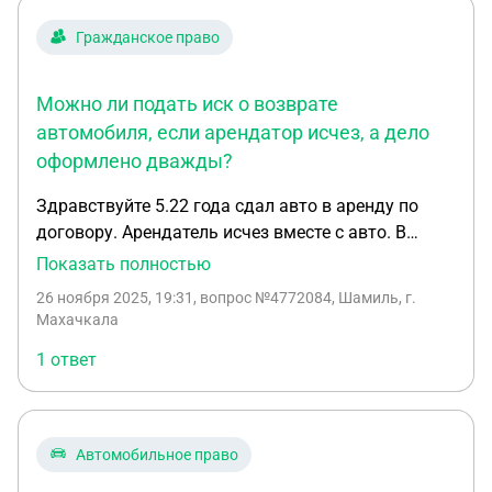
Гражданское право
Можно ли подать иск о возврате
автомобиля, если арендатор исчез, а дело
оформлено дважды?
Здравствуйте 5.22 года сдал авто в аренду по
договору. Арендатель исчез вместе с авто. В
открытие уголовном отказывали. 5.23 нашел
Показать полностью
машину сам , по vin. Коду узнал что её оформили
26 ноября 2025, 19:31
, вопрос №4772084, Шамиль, г.
2 раза в другом регионе. Сообщил следователю,
Махачкала
ели открыли уголовное дело. Могу ли без
1 ответ
признания в суде бездействия следователя.
Подавать в суд о возврате моей машины ?
Спасибо
Автомобильное право