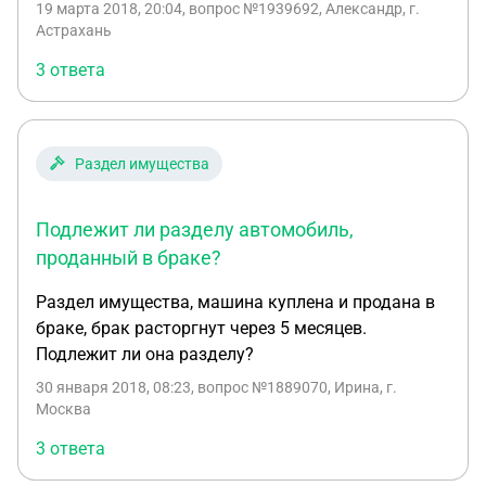
19 марта 2018, 20:04
, вопрос №1939692, Александр, г.
собственником), а свою часть квартиры через
Астрахань
нотариуса она отпишет мне. В итоге я через
3 ответа
договор дарения передал ей авто (сумму в
договоре я указал), дата дарения указана после
того, как было подано заявление на развод.
Теперь начинаются какие загоны у жены, какие-то
Раздел имущества
дополнительные условия, которые она также
хочет закрепить у нотариуса. В итоге я думаю
Подлежит ли разделу автомобиль,
пойти в районный суд с заявлением о разделе
имущества. Собственно вопрос, будет ли суд
проданный в браке?
учитывать договор дарения авто как уже
Раздел имущества, машина куплена и продана в
переданное имущество в рамках вопроса о
браке, брак расторгнут через 5 месяцев.
разделе имущества?
Подлежит ли она разделу?
30 января 2018, 08:23
, вопрос №1889070, Ирина, г.
Москва
3 ответа