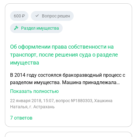
600 ₽
Вопрос решен
Раздел имущества
Об оформлении права собственности на
транспорт, после решения суда о разделе
имущества
В 2014 году состоялся бракоразводный процесс с
разделом имущества. Машина принадлежала
мне. По решению суда в вопросе о разделе
Показать полностью
имущества, машина перешла в собственность
22 января 2018, 15:07
, вопрос №1880303, Хашкина
бывшего мужа. Но с 2014 года и по настоящее
Наталья, г. Астрахань
время он не переоформил право собственности
7 ответов
на машину. Налоги на траснспорт оплачиваю я,
так как они приходят на мое имя. Существует ли
какой то срок, в течении которого необходимо