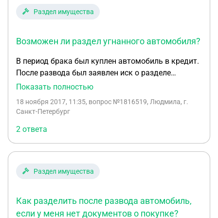
переоформлять право собственности? Или каким
Раздел имущества
то образом я могу себе вернуть машину?
Возможен ли раздел угнанного автомобиля?
В период брака был куплен автомобиль в кредит.
После развода был заявлен иск о разделе
имущества, сам автомобиль заявлен не был, так
Показать полностью
как я считала его личной собственностью б. мужа
18 ноября 2017, 11:35
, вопрос №1816519, Людмила, г.
и не собиралась делить его кредиты. За время
Санкт-Петербург
рассмотрения иска и встречного иска по разделу
2 ответа
кредитов, в т.ч. и за эту машину, сам автомобиль
был угнан. Суд принял решение разделить кредит
между сторонами. Дальнейшие обжалования
успеха не имели, и я решила разделить угнанный
Раздел имущества
авто. Есть ли шансы на успех? И как
аргументировать свою позицию правильно.
Как разделить после развода автомобиль,
После отказа в моей жалобе а ВС и подачей
нового иска о разделе машины прошло 3 мес. По
если у меня нет документов о покупке?