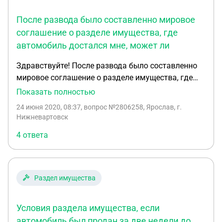
После развода было составленно мировое
соглашение о разделе имущества, где
автомобиль достался мне, может ли
Здравствуйте! После развода было составленно
мировое соглашение о разделе имущества, где
автомобиль достался мне, может ли бывшая
Показать полностью
супруга в течении трех лет подать иск о
24 июня 2020, 08:37
, вопрос №2806258, Ярослав, г.
пересмотре соглашения, чтоб автомобиль
Нижневартовск
достался ей? У нас с ней есть ребенок 4 г., плачу
4 ответа
алименты.
Раздел имущества
Условия раздела имущества, если
автомобиль был продан за две недели до