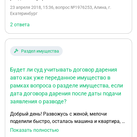
23 апреля 2018, 15:36
, вопрос №1976253, Алина, г.
Екатеринбург
2 ответа
Раздел имущества
Будет ли суд учитывать договор дарения
авто как уже переданное имущество в
рамках вопроса о разделе имущества, если
дата договора дарения после даты подачи
заявления о разводе?
Добрый день! Развожусь с женой, мелочи
поделили быстро, осталась машина и квартира, в
ипотеке. При устной договоренности было
Показать полностью
решено, что машину я оформляю на нее (я был