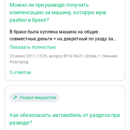
Можно ли при разводе получить
компенсацию за машину, которую муж
разбил в браке?
В браке была куплена машина на общие
совместные деньги + на декретный по уходу за
ребенком. Муж машину в браке разбил. Потом
Показать полностью
последовал развод. Имею ли я право требовать
23 июня 2017, 15:26
, вопрос №1676471, Юлия, г. Нижний
половина стоимости машины. Без машины ни
Новгород
ребенка в больницу свозить ничего остального
5 ответов
сделать невозможно
Раздел имущества
Как обезопасить автомобиль от раздела при
разводе?