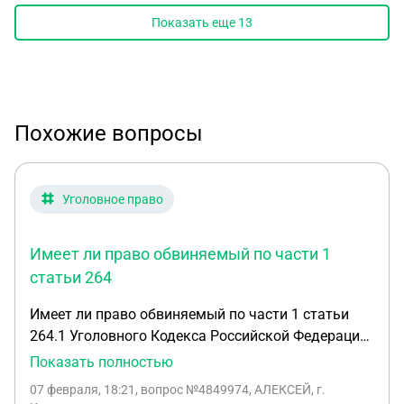
Показать еще
13
Похожие вопросы
Уголовное право
Имеет ли право обвиняемый по части 1
статьи 264
Имеет ли право обвиняемый по части 1 статьи
264.1 Уголовного Кодекса Российской Федерации
жаловаться напрямую в Следственный Комитет,
Показать полностью
если уголовное дело в отношении него
07 февраля, 18:21
, вопрос №4849974, АЛЕКСЕЙ, г.
сфабриковано? И куда вообще следует