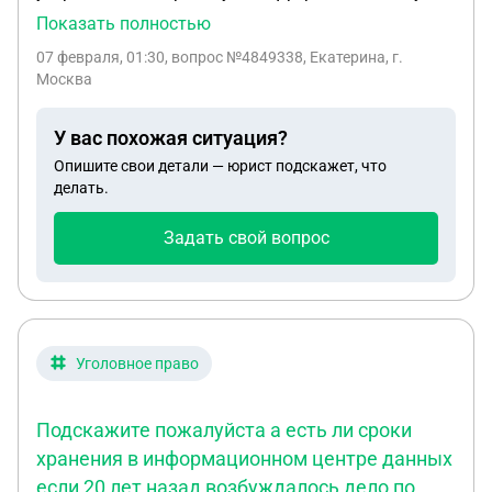
меня была судимость в 2023 в августе по ст. 322
Показать полностью
прим. 2 УК РФ я мне присудили штраф в размере
07 февраля, 01:30
, вопрос №4849338, Екатерина, г.
5000 тысяч рублей. как мне сказали что служба
Москва
безопасности пропустила, но в справке о о
наличии или не наличии судимсти будет указана
У вас похожая ситуация?
эта статья. Что делать?
Опишите свои детали — юрист подскажет, что
делать.
Задать свой вопрос
Уголовное право
Подскажите пожалуйста а есть ли сроки
хранения в информационном центре данных
если 20 лет назад возбуждалось дело по