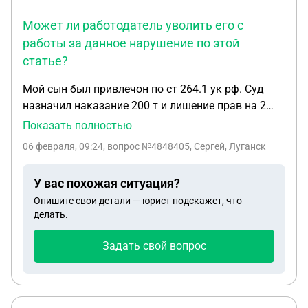
Может ли работодатель уволить его с
работы за данное нарушение по этой
статье?
Мой сын был привлечон по ст 264.1 ук рф. Суд
назначил наказание 200 т и лишение прав на 2
года. Может ли работодатель уволить его с
Показать полностью
работы за данное нарушение по этой статье?
06 февраля, 09:24
, вопрос №4848405, Сергей, Луганск
Роботает по трудовому договору с частной
охранной организацией и имеет квалификацию
У вас похожая ситуация?
охранник 4 разряда
Опишите свои детали — юрист подскажет, что
делать.
Задать свой вопрос