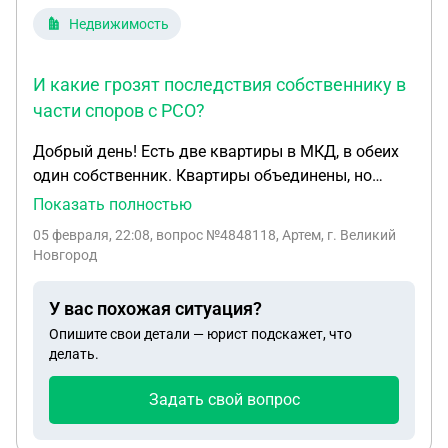
Недвижимость
И какие грозят последствия собственнику в
части споров с РСО?
Добрый день! Есть две квартиры в МКД, в обеих
один собственник. Квартиры объединены, но
документально объединение не оформлено. В
Показать полностью
одной квартире отопление централизованное, в
05 февраля, 22:08
, вопрос №4848118, Артем, г. Великий
другой автономное электрическое и
Новгород
оформленное по закону. Вопрос: Какие претензии
могут возникнуть у ресурсоснабжающей
У вас похожая ситуация?
организации если ими будет обнаружено
Опишите свои детали — юрист подскажет, что
объединение квартир. И какие грозят
делать.
последствия собственнику в части споров с РСО?
Заранее спасибо!
Задать свой вопрос