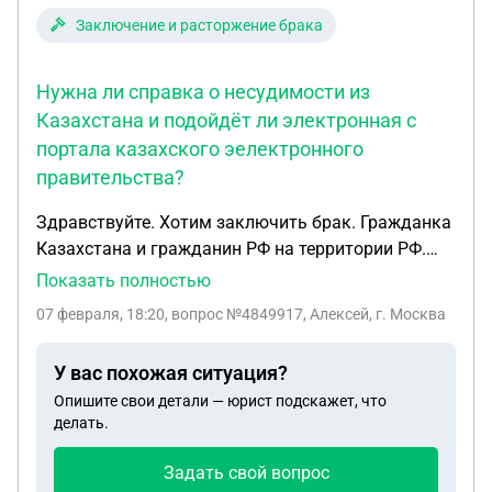
Заключение и расторжение брака
Нужна ли справка о несудимости из
Казахстана и подойдёт ли электронная с
портала казахского эелектронного
правительства?
Здравствуйте. Хотим заключить брак. Гражданка
Казахстана и гражданин РФ на территории РФ.
Нужна ли справка о несудимости из Казахстана и
Показать полностью
подойдёт ли электронная с портала казахского
07 февраля, 18:20
, вопрос №4849917, Алексей, г. Москва
эелектронного правительства?
У вас похожая ситуация?
Опишите свои детали — юрист подскажет, что
делать.
Задать свой вопрос