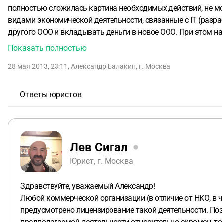
полностью сложилась картина необходимых действий, не м
видами экономической деятельности, связанные с IT (разр
другого ООО и вкладывать деньги в новое ООО. При этом н
Закрытый Паевой Инвестиционный Фонд и действовать ка
Показать полностью
регистрации и ведению, для инвестиционной деятельности?
28 мая 2013, 23:11
,
Александр Балакин
,
г. Москва
Ответы юристов
Лев Сигал
Юрист, г. Москва
Здравствуйте, уважаемый Александр!
Любой коммерческой организации (в отличие от НКО, в 
предусмотрено лицензирование такой деятельности. Поэ
предполагаемой деятельности относительно скромен, то