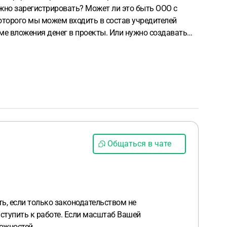
жно зарегистрировать?
Может ли это быть ООО с
которого мы можем входить в состав учредителей
ме вложения денег в проекты.
Или нужно создавать
ормы юр.лица, с наименьшими трудностями по
Общаться в чате
ь, если только законодательством не
ступить к работе. Если масштаб Вашей
ожностей.