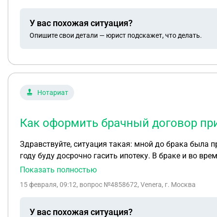
У вас похожая ситуация?
Опишите свои детали — юрист подскажет, что делать.
Нотариат
Как оформить брачный договор пр
Здравствуйте, ситуация такая: мной до брака была приобретена квартира в ипотеку. Далее я вышла замуж, вложила маткапитал за рождение ребёнка, и в этом
году буду досрочно гасить ипотеку. В браке и во время декрета я оплачивала самостоятельно свою ипотеку и коммунальные. Сейчас планируем продавать
мою квартиру; вложить средства, полученные с продажи, 
Показать полностью
старой квартиры нужно выделить доли мужу и ребёнку
15 февраля, 09:12
, вопрос №4858672, Venera, г. Москва
пользу. Как правильно оформить брачный договор, чтобы мои средства, вложенные в покупку квартиры, оставались моими личными и муж на них не
претендовал в случае развода?
У вас похожая ситуация?