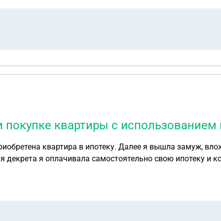
и покупке квартиры с использованием
в качестве первоначального взноса на покупку новой квартиры 
 (так как был использован мат капитал), но я прочитала,