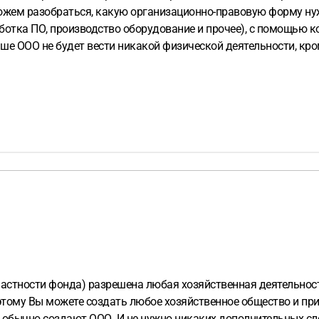
ожем разобраться, какую организационно-правовую форму ну
аботка ПО, производство оборудование и прочее), с помощью 
аше ООО не будет вести никакой физической деятельности, кро
к венчурный фонд?
Существует какие-нибудь универсальные ф
Спасибо
частности фонда) разрешена любая хозяйственная деятельност
тому Вы можете создать любое хозяйственное общество и при
 обычно создают ООО. И не нужно никаких дополнительных сл