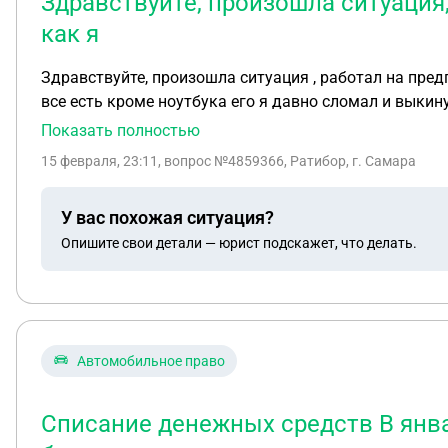
Здравствуйте, произошла ситуация,
как я
Здравствуйте, произошла ситуация , работал на пред
все есть кроме ноутбука его я давно сломал и выкинул , сейчас они написали заявление по 160 ст ук РФ 1ч , как быть правильно в данной ситуаци
вернуть все кроме ноутбука?
Показать полностью
15 февраля, 23:11
, вопрос №4859366, Ратибор, г. Самара
У вас похожая ситуация?
Опишите свои детали — юрист подскажет, что делать.
Автомобильное право
Списание денежных средств В янва