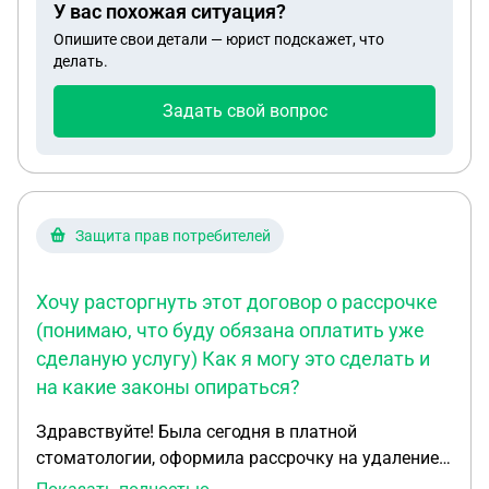
У вас похожая ситуация?
программы, а в точности 1с.
Опишите свои детали — юрист подскажет, что
делать.
Задать свой вопрос
Защита прав потребителей
Хочу расторгнуть этот договор о рассрочке
(понимаю, что буду обязана оплатить уже
сделаную услугу) Как я могу это сделать и
на какие законы опираться?
Здравствуйте! Была сегодня в платной
стоматологии, оформила рассрочку на удаление
зубов + чистку. Чиста была проведена в тот же