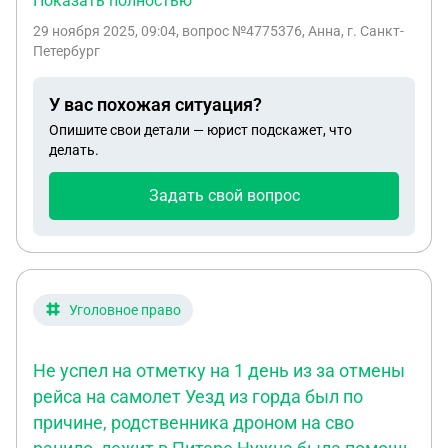
Показать полностью
день, а вот удалений ещё не случилось. Хочу
29 ноября 2025, 09:04
, вопрос №4775376, Анна, г. Санкт-
расторгнуть этот договор о рассрочке (понимаю,
Петербург
что буду обязана оплатить уже сделаную услугу)
Как я могу это сделать и на какие законы
У вас похожая ситуация?
опираться? Я читала что нужно написать
Опишите свои детали — юрист подскажет, что
письменоо какой то запрос и отправить его, но не
делать.
очень поняла о чём речь
Задать свой вопрос
Уголовное право
Не успел на отметку на 1 день из за отмены
рейса на самолет Уезд из горда был по
причине, родственника дроном на сво