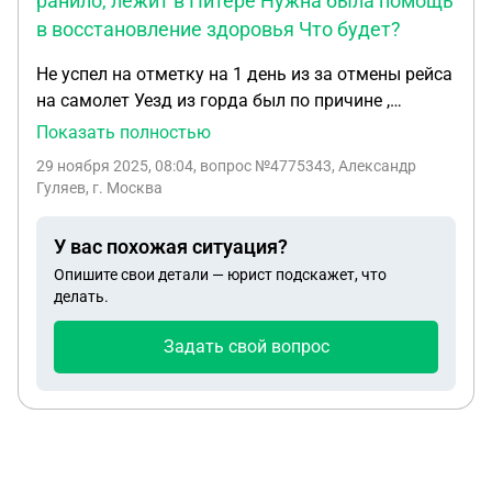
ранило, лежит в Питере Нужна была помощь
в восстановление здоровья Что будет?
Не успел на отметку на 1 день из за отмены рейса
на самолет Уезд из горда был по причине ,
родственника дроном на сво ранило , лежит в
Показать полностью
Питере Нужна была помощь в восстановление
29 ноября 2025, 08:04
, вопрос №4775343, Александр
здоровья Что будет ?
Гуляев, г. Москва
У вас похожая ситуация?
Опишите свои детали — юрист подскажет, что
делать.
Задать свой вопрос