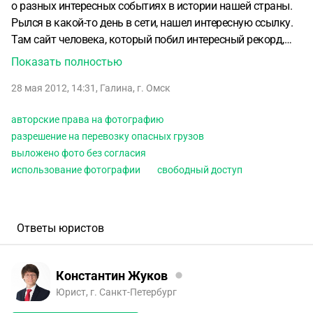
о разных интересных событиях в истории нашей страны.
Рылся в какой-то день в сети, нашел интересную ссылку.
Там сайт человека, который побил интересный рекорд,
выложил об этом фото. Значка копирайта или слов о том,
Показать полностью
что нельзя использовать материалы его сайта нигде не
28 мая 2012, 14:31
,
Галина
,
г. Омск
было. Нарушаю ли я его авторские права? Я скопировал
это фото и разместил его у себя на своем сайте со всей
авторские права на фотографию
необходимой информацией об этом человеке. Сейчас он
разрешение на перевозку опасных грузов
мне в личку написал, что я не имел права размещать его
выложено фото без согласия
фото. Требует, чтобы я немедленно все удалил. Но если он
использование фотографии
свободный доступ
против этого, зачем он сам у себя публикует фото. Я ведь
ничего не крал, я использовал его материалы в
свободном доступе и указал ссылку на его сайт у себя.
Скажите, что мне будет, если я не удалю со своего сайта
Ответы юристов
материалы? Ведь даже журналисты часто публикуют
материалы разные, даже скандальные без какого-либо
разрешения.
Константин Жуков
Юрист, г. Санкт-Петербург