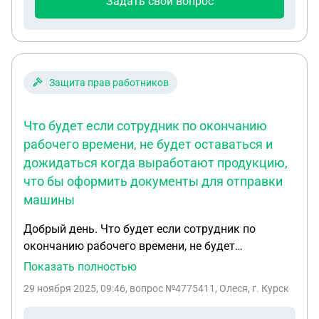
Задать свой вопрос
Защита прав работников
Что будет если сотрудник по окончанию
рабочего времени, не будет оставаться и
дожидаться когда выработают продукцию,
что бы оформить документы для отправки
машины
Добрый день. Что будет если сотрудник по
окончанию рабочего времени, не будет
оставаться и дожидаться когда выработают
Показать полностью
продукцию, что бы оформить документы для
29 ноября 2025, 09:46
, вопрос №4775411, Олеся, г. Курск
отправки машины. Уточню. Задержка связана с
технической проблемой. С утра не работали