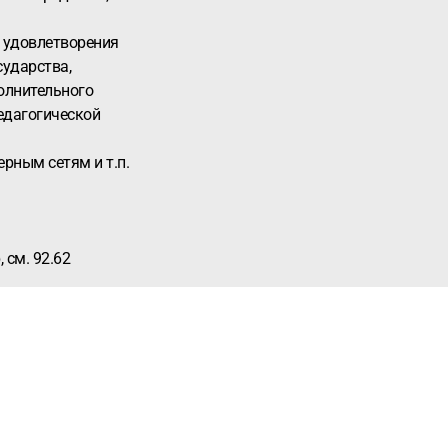
о удовлетворения
сударства,
олнительного
едагогической
рным сетям и т.п.
 см. 92.62