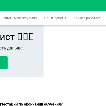
Решить мою ситуацию
Наши юристы
Как это работает
 👨🏻‍⚖️
ать дальше.
!
ттестации по окончании обучения?