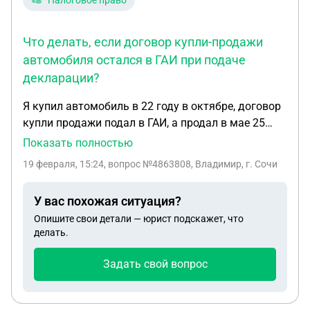
Налоговое право
Что делать, если договор купли-продажи
автомобиля остался в ГАИ при подаче
декларации?
Я купил автомобиль в 22 году в октябре, договор
купли продажи подал в ГАИ, а продал в мае 25
года. При подаче декларации налоговая просит
Показать полностью
договор, а он в ГАИ. Как быть. ГАИ копию не дают.
19 февраля, 15:24
, вопрос №4863808, Владимир, г. Сочи
Спасибо.
У вас похожая ситуация?
Опишите свои детали — юрист подскажет, что
делать.
Задать свой вопрос