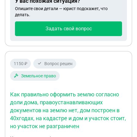
У вас похожая ситуация?
договоре купли-продажи. Так же есть ряд
Опишите свои детали — юрист подскажет, что
ограничений, прописанных в выписке ЕГРН .
делать.
Кадастровый номер участка : 78:42:1840701:91 .
Будут ли какие то проблемы с вводом дома в
Задать свой вопрос
эксплуатацию и вообще какие могут быть
проблемы в дальнейшем. Выписку из ЕГРН
прикладываю . Заранее спасибо !
1150 ₽
Вопрос решен
Земельное право
Как правильно оформить землю согласно
доли дома, правоустанавливающих
документов на землю нет, дом построен в
40хгодах, на кадастре и дом и участок стоит,
но участок не разграничен