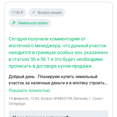
1150 ₽
Вопрос решен
Земельное право
Сегодня получили комментарий от
ипотечного менеджера, что данный участок
находится в границах особых зон, указанных
в статьях 56 и 56.1 и это будет необходимо
прописать в договоре купли-продажи
Добрый день . Планируем купить земельный
участок за наличные деньги и в ипотеку строить
на нем дом для постоянного проживания .
Показать полностью
Сегодня получили комментарий от ипотечного
19 февраля, 13:00
, вопрос №4863739, Евгения, г. Санкт-
менеджера , что данный участок находится в
Петербург
границах особых зон, указанных в статьях 56 и
56.1 и это будет необходимо прописать в