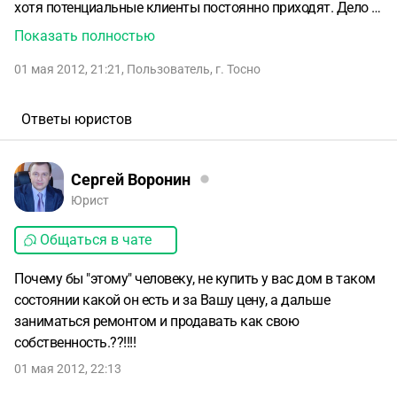
хотя потенциальные клиенты постоянно приходят. Дело в
том, что в доме жил один отец (алкоголик). Он очень
Показать полностью
сильно запустил помещение: упала стена на кухне, дыры в
01 мая 2012, 21:21
,
Пользователь
,
г. Тосно
поле и т.д. Люди приходят, видят весь этот ужас и больше
не возвращаются. Денег не ремонт у меня нет, сам в
кредитах. Я в этом году договорился с одним человек, что
Ответы юристов
он за свои деньги приведет дом в надлежащий вид и
продаст его по своей цене, а мне отдаст определенную
суму. Однако на словах я не очень доверяю этому
Сергей Воронин
человеку. Понимаю, что к нотариату буду идти я, ставить
Юрист
свою подпись, то есть буду в курсе всего происходящего,
Общаться в чате
но деньги то будут отдавать другому человеку. Вот и
думаю, как бы защитить себя от обмана. Как мне
Почему бы "этому" человеку, не купить у вас дом в таком
оформить письменно договоренность с человеком,
состоянии какой он есть и за Вашу цену, а дальше
который будет делать ремонт, и продавать дом?
заниматься ремонтом и продавать как свою
собственность.??!!!!
01 мая 2012, 22:13