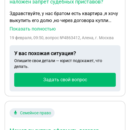
наложен запрет судебных приставов?
Здравствуйте, у нас братом есть квартира ,я хочу
выкупить его долю ,но через договора купли
продажи не могу,тк на его доли стоит
Показать полностью
ограничение судебными приставами.Как
19 февраля, 09:50
, вопрос №4863412, Алена, г. Москва
правильно составить расписку о получении
денежных средств за долю в квартире,чтобы
У вас похожая ситуация?
потом можно было через суд доказать,что это
Опишите свои детали — юрист подскажет, что
был договор купли продажи.
делать.
Задать свой вопрос
Семейное право