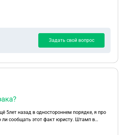
Задать свой вопрос
рака?
ещё 5лет назад в одностороннем порядке, я про
до ли сообщать этот факт юристу. Штамп в
сообщить, о факте расторжения брака?