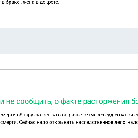
 в браке , жена в декрете.
и не сообщить, о факте расторжения б
 смерти обнаружилось, что он развёлся через суд со мной 
о смерти. Сейчас надо открывать наследственное дело, на
о браке на руках. Какие могут быть последствия, если не 