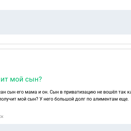
чит мой сын?
сан сын его мама и он. Сын в приватизацию не вошёл так 
ти в больнице. Если не дай Бог он умрет, что получит мой сын? У него большой долг по алиментам еще.
ск