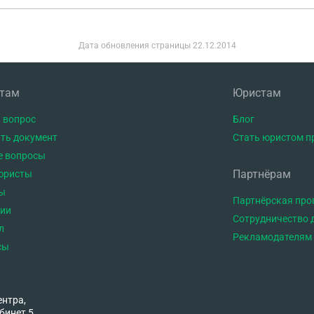
Дата обновления страницы
22.12.2014
нтам
Юристам
 вопрос
Блог
ть документ
Стать юристом п
е вопросы
Партнёрам
юристы
ы
Партнёрская пр
тии
Сотрудничество 
л
Рекламодателям
сы
ентра,
бинет 5