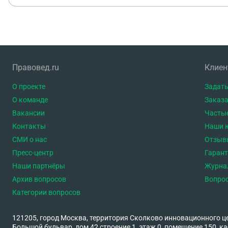
Правовед.ru
Клие
О проекте
Задать
О команде
Заказа
Вакансии
Часты
Контакты
Наши 
СМИ о нас
Отзыв
Пресс-центр
Гаран
Наши партнёры
Журна
Архив вопросов
Вопро
Категории вопросов
121205, город Москва, территория Сколково инновационного ц
Большой бульвар, дом 42 строение 1, этаж 0, помещение 150, ка