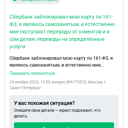
Сбербанк заблокировал мою карту по 161-
ФЗ, я являюсь самозанятым, и естественно
мне поступают переводы от клиентов и я
сам делаю переводы на определенные
услуги
Сбербанк заблокировал мою карту по 161-ФЗ, я
являюсь самозанятым, и естественно мне
поступают переводы от клиентов и я сам делаю
Показать полностью
переводы на определенные услуги. Некоторые
29 ноября 2025, 12:53
, вопрос №4775572, Ильгам, г.
переводы это возвращение долга. Просто так
Санкт-Петербург
взяли и заблокировали. Это случилось сегодня в
12ч, обратился в офис банка. Там мне сказали
У вас похожая ситуация?
что у них не высвечивается блок. Сказали
Опишите свои детали — юрист подскажет, что
написать обращение в ЦБ. Что делать? Нужен
делать.
юрист для решения и сопровождения