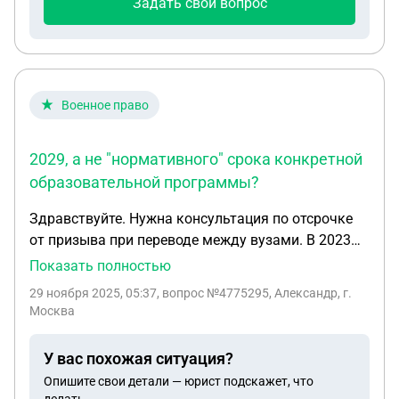
Задать свой вопрос
Военное право
2029, а не "нормативного" срока конкретной
образовательной программы?
Здравствуйте. Нужна консультация по отсрочке
от призыва при переводе между вузами. В 2023
году я поступил в МПГУ на очную
Показать полностью
аккредитованную программу 44.03.05
29 ноября 2025, 05:37
, вопрос №4775295, Александр, г.
«Педагогическое образование» (бакалавриат,
Москва
срок 5 лет), на основании этого военкомат
предоставил отсрочку по подп. «а» п. 2 ст. 24
У вас похожая ситуация?
ФЗ-53. 30.09.2024 я оформил академический
Опишите свои детали — юрист подскажет, что
отпуск, в 2025 году восстановился в МПГУ на той