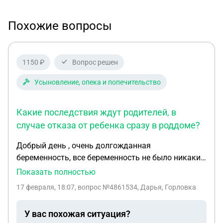
Похожие вопросы
1150 ₽
Вопрос решен
Усыновление, опека и попечительство
Какие последствия ждут родителей, в
случае отказа от ребенка сразу в роддоме?
Добрый день , очень долгожданная
беременность, все беременность не было никаких
проблем, все анализы в норме , при родах родился
Показать полностью
ребенок с тяжелым генетическим , неизлечимым
17 февраля, 18:07
, вопрос №4861534, Дарья, Горловка
заболеванием. Возможности ухаживать за таким
ребенком нет , поэтому приходится принимать
У вас похожая ситуация?
очень тяжелое решение. Какие последствия ждут