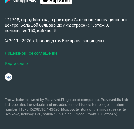
121205, город Москва, территория Сколково инновационного
центра, Большой бульвар, дом 42 строение 1, этаж 0,
помещение 150, кабинет 5
© 2011—2026 «Правовед.ru» Все права защищены.
Лицензионное соглашение
Карта сайта
The website is owned by Pravoved.RU group of companies. Pravoved.Ru Lab
Ltd. operates the website and provides support for customers (registration
number 1187746238536, 143026, Moscow, territory of the innovative center
Skolkovo, Bolshoy ave., house 42 building 1, floor 0 room 150 office 5).