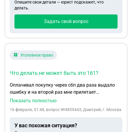
Опишите свои детали — юрист подскажет, что
родителей , в случае отказа от ребенка сразу в
делать.
роддоме ?какова процедура отказа?
Задать свой вопрос
Уголовное право
Что делать не может быть это 161?
Оплачивал покупку через сбп два раза выдало
ошибку и на второй раз мне прилетает
блокировка в банке на счёт. Что делать не может
Показать полностью
быть это 161? Прочитал что мои данные могут
16 февраля, 01:48
, вопрос №4859443, Дмитрий, г. Москва
быть переданы в ЦБ как мошенника, это не
говорит о том что микрофинансы передали мои
У вас похожая ситуация?
данные в ЦБ как мошенника из за не оплаты