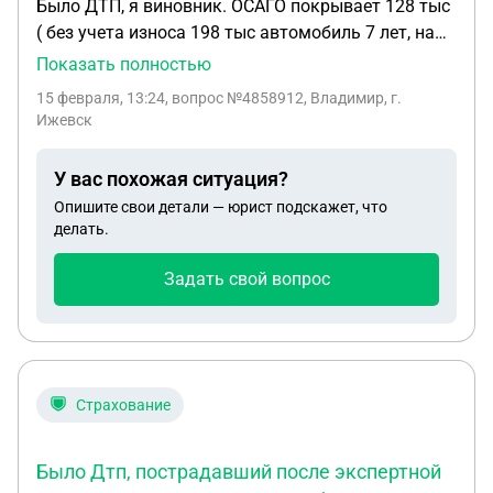
Было ДТП, я виновник. ОСАГО покрывает 128 тыс
( без учета износа 198 тыс автомобиль 7 лет, на
основании независимой экспертизы от истца
Показать полностью
против меня подали иск о возмещении разницы,
15 февраля, 13:24
, вопрос №4858912, Владимир, г.
получилось 344 тыс. Могу ли я в ответ выставить
Ижевск
свою независимую экспертизу , или это всегда
должна быть судебная экспертиза? Если да то
У вас похожая ситуация?
как мне все это использовать для того что бы
Опишите свои детали — юрист подскажет, что
уменьшить выплаты.
делать.
Задать свой вопрос
Страхование
Было Дтп, пострадавший после экспертной