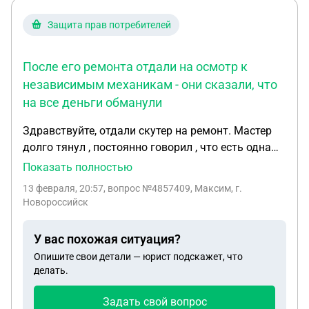
документы возить?
Защита прав потребителей
После его ремонта отдали на осмотр к
независимым механикам - они сказали, что
на все деньги обманули
Здравствуйте, отдали скутер на ремонт. Мастер
долго тянул , постоянно говорил , что есть одна
проблема , потом другая, потом ещё. После его
Показать полностью
ремонта отдали на осмотр к независимым
13 февраля, 20:57
, вопрос №4857409, Максим, г.
механикам - они сказали , что на все деньги
Новороссийск
обманули. Оплатили более 30.000 тыс. ₽. Мастер
не сбрасывал ни чеки , ничего . После ремонта
У вас похожая ситуация?
скутер стал работать ещё хуже. А теперь и вовсе
Опишите свои детали — юрист подскажет, что
разваливается. Мастер деньги возвращать не
делать.
хочет , даже половину. Начинает грубить и крыть
матом. Как быть ? Куда писать заявление ?
Задать свой вопрос