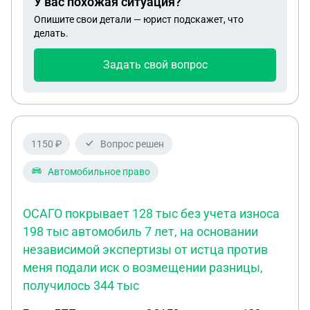
У вас похожая ситуация?
специалистом не внесенным в государственный
Опишите свои детали — юрист подскажет, что
реестр. Экспертное заключение выдал другой
делать.
эксперт, который внесен в госреестр. Является ли
указанный акт действительным?
Задать свой вопрос
1150 ₽
Вопрос решен
Автомобильное право
ОСАГО покрывает 128 тыс без учета износа
198 тыс автомобиль 7 лет, на основании
независимой экспертизы от истца против
меня подали иск о возмещении разницы,
получилось 344 тыс