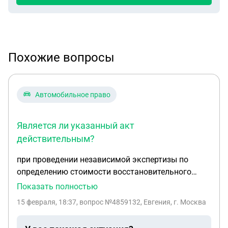
Похожие вопросы
Автомобильное право
Является ли указанный акт
действительным?
при проведении независимой экспертизы по
определению стоимости восстановительного
ремонта после дтп для взыскания с виновника
Показать полностью
дтп разницы стоимости фактического ремонта и
15 февраля, 18:37
, вопрос №4859132, Евгения, г. Москва
страховых выплат составлен акт осмотра
транспортного средства. Акт подписан