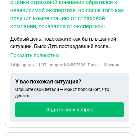
оценки страховой компании обратился к
независимой экспертизе, но после того как
получил компенсацию от страховой
компании, отказался от экспертизы
Добрый день, подскажите как быть в данной
ситуации. Было Дтп, пострадавший после
экспертной оценки страховой компании
Показать полностью
обратился к независимой экспертизе, но после
14 февраля, 11:07
, вопрос №4857835, Лиза, г. Москва
того как получил компенсацию от страховой
компании, отказался от экспертизы. Автомобиль
У вас похожая ситуация?
пострадавшого был отремонтирован на выплаты
Опишите свои детали — юрист подскажет, что
страховки, а спустя 1-1,5 к виновнику дпт
делать.
посыпались требования и претензии. Как быть в
этой ситуации, если независимой экспертизы не
Задать свой вопрос
было, а есть только страховое заключение?