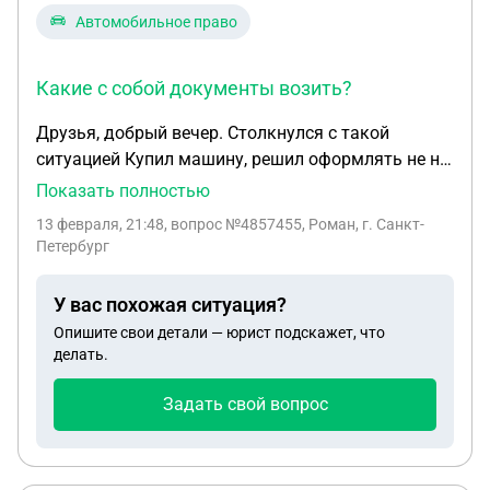
Автомобильное право
Какие с собой документы возить?
Друзья, добрый вечер. Столкнулся с такой
ситуацией Купил машину, решил оформлять не на
себя, на мать. Сегодня при регистрации авто
Показать полностью
оказалось что вин сгнил (опель)..... Так вот, как
13 февраля, 21:48
, вопрос №4857455, Роман, г. Санкт-
мне можно легально ездить на автомобиле пока
Петербург
идут процессы экспертиз разных.. Пломбу
поставили на авто, документы на следующей
У вас похожая ситуация?
неделе отдадут (после визите в отдел полиции и
Опишите свои детали — юрист подскажет, что
разного рода объяснений перед экспертизой) Так
делать.
вот в чем вопрос, пока идут все экспертизы, как
можно эксплуатировать авто? Смогу я как-то
Задать свой вопрос
ездить на авто в процессе этих экспертиз? Если
ДКП не на меня, а на мать, но страховку мы
сделаем и я буду вписан. Какие с собой