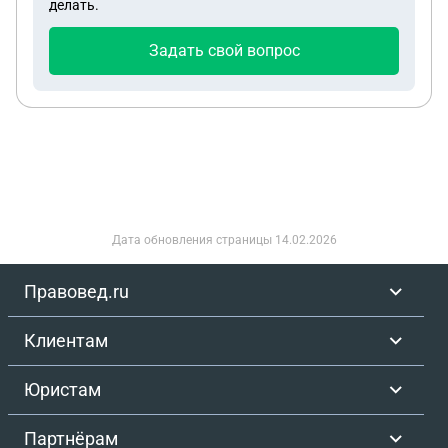
делать.
с этой суммой и предлооает следующим условия:
1. Чтобы я ему еще перед 20000₽ и он забывает
Задать свой вопрос
про аварию. 2. Потерпевший идет в независимую
экспертизу и я ему буду возмещать разницу
ремонта и стоимость экспертизы. 3. Если я не
соглашусь он общается в суд и я ему буду
возмещать, разницу ущерба, стоимость
экспертизы и судебные издержки. Обязан ли я
возмещать стоимость экспертизы во 2 случаи?
Что он может выиграть в суде?
Дата обновления страницы
14.02.2026
Правовед.ru
Клиентам
Юристам
Партнёрам