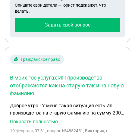
Опишите свои детали — юрист подскажет, что
делать.
Задать свой вопрос
Гражданское право
В моих гос услугах ИП производства
отображаются как на старую так и на новую
фамилию
Доброе утро ! У меня такая ситуация есть Ип
производства на старую фамилию на сумму 200 к
у меня уже года 2 новая фамилия и буквально
Показать полностью
месяца 3 назад я расторгла договор с одним
10 февраля, 07:31
, вопрос №4852451, Виктория, г.
банком я ждала от них судебного иска и как