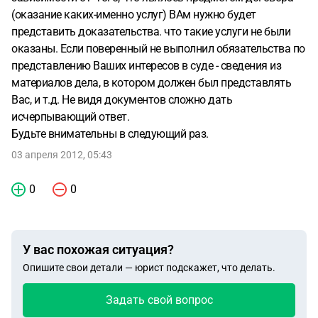
своем сайте напечатал чужое выигранное не им дело
(оказание каких-именно услуг) ВАм нужно будет
"ГАРАНТА". Я повелась, не проверив. Теперь открыто и
представить доказательства. что такие услуги не были
везде заявляю. Я, Левченко Надежда Александровна,
оказаны. Если поверенный не выполнил обязательства по
объявляю ФИО, не адвоката, у него нет адвокатской
представлению Ваших интересов в суде - сведения из
лицензии, мошенником и мелким вором, присваивающим
материалов дела, в котором должен был представлять
чужие деньги в небольших суммах, 20-40 000 рублей,
Вас, и т.д. Не видя документов сложно дать
пишет пустые догоаора и ничего не делает для клиентов.
исчерпывающий ответ.
Пусть он мне возразит. adaju51@yandex.ru тел.
Будьте внимательны в следующий раз.
89263369699, мне скрываться от такого дерьма позорно.
03 апреля 2012, 05:43
Не рискуйте и не обращайтесь к нему. Если только в
прокуратуру на него. Как можно вернуть деньги, если
0
0
услуги не оказаны юристом?
У вас похожая ситуация?
Опишите свои детали — юрист подскажет, что делать.
Задать свой вопрос