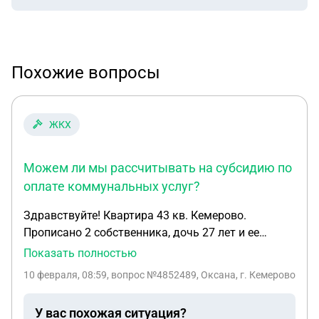
Похожие вопросы
ЖКХ
Можем ли мы рассчитывать на субсидию по
оплате коммунальных услуг?
Здравствуйте! Квартира 43 кв. Кемерово.
Прописано 2 собственника, дочь 27 лет и ее
несовершеннолетний ребёнок, итог 4 чел. Доход
Показать полностью
имеет 1 собственник и дочь получает детское
10 февраля, 08:59
, вопрос №4852489, Оксана, г. Кемерово
пособие до 1,5лет. Можем ли мы рассчитывать на
субсидию по оплате коммунальных услуг?
У вас похожая ситуация?