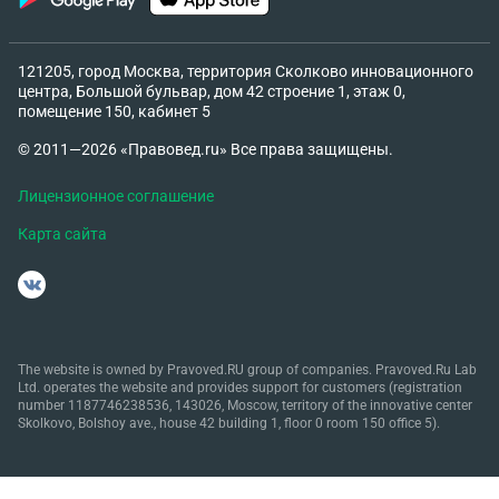
121205, город Москва, территория Сколково инновационного
центра, Большой бульвар, дом 42 строение 1, этаж 0,
помещение 150, кабинет 5
© 2011—2026 «Правовед.ru» Все права защищены.
Лицензионное соглашение
Карта сайта
The website is owned by Pravoved.RU group of companies. Pravoved.Ru Lab
Ltd. operates the website and provides support for customers (registration
number 1187746238536, 143026, Moscow, territory of the innovative center
Skolkovo, Bolshoy ave., house 42 building 1, floor 0 room 150 office 5).