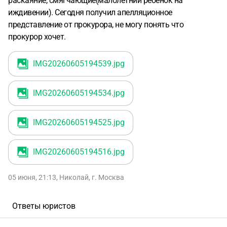
раскаяние, смягчающие(малолетний ребенок на
иждивении). Сегодня получил апелляционное
представление от прокурора, не могу понять что
прокурор хочет.
IMG20260605194539
.jpg
IMG20260605194534
.jpg
IMG20260605194525
.jpg
IMG20260605194516
.jpg
05 июня, 21:13
,
Николай
,
г. Москва
Ответы юристов