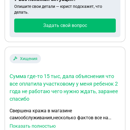
переуступки, цессии) его по цене в 10 млн. руб. и
Опишите свои детали — юрист подскажет, что
сразу покупаю на эти деньги другую квартиру на
делать.
вторичном рынке (10 млн. руб.) Вопрос:
возникает ли у меня обязанность уплаты
Задать свой вопрос
подоходного налога и какие вычеты я могу
использовать? Спасибо.
Хищения
Сумма где-то 15 тыс, дала объяснения что
все оплатила участковому у меня ребенок 2
года не работаю чего нужно ждать, заранее
спасибо
Свершена кража в магазине
самообслуживания,несколько фактов все на
видео . Сумма где-то 15 тыс , дала объяснения
Показать полностью