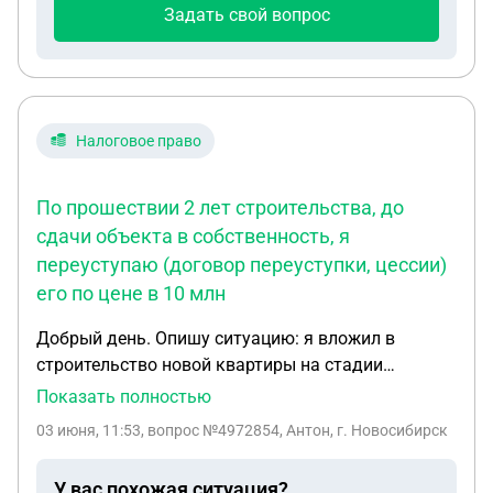
Задать свой вопрос
Налоговое право
По прошествии 2 лет строительства, до
сдачи объекта в собственность, я
переуступаю (договор переуступки, цессии)
его по цене в 10 млн
Добрый день. Опишу ситуацию: я вложил в
строительство новой квартиры на стадии
котлована (долевое участие) 9 млн. рублей
Показать полностью
(полная стоимость объекта недвижимости). По
03 июня, 11:53
, вопрос №4972854, Антон, г. Новосибирск
прошествии 2 лет строительства, до сдачи
объекта в собственность, я переуступаю (договор
У вас похожая ситуация?