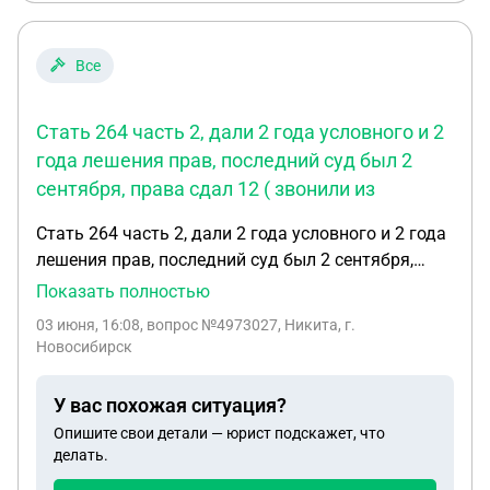
Все
Стать 264 часть 2, дали 2 года условного и 2
года лешения прав, последний суд был 2
сентября, права сдал 12 ( звонили из
Стать 264 часть 2, дали 2 года условного и 2 года
лешения прав, последний суд был 2 сентября,
права сдал 12 ( звонили из гибдд). Вопрос такой
Показать полностью
срок 2 года лешения прав будет считаться сразу
03 июня, 16:08
, вопрос №4973027, Никита, г.
после суда, либо когда пройдет условный срок?
Новосибирск
Просто в гос услугах права до сих пор есть и
написано дествительные и не было лешения. С
У вас похожая ситуация?
момента суда прошлел год.
Опишите свои детали — юрист подскажет, что
делать.