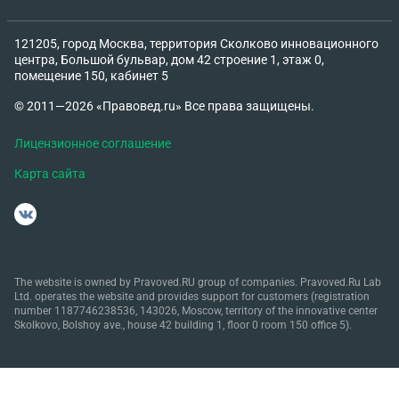
121205, город Москва, территория Сколково инновационного
центра, Большой бульвар, дом 42 строение 1, этаж 0,
помещение 150, кабинет 5
© 2011—2026 «Правовед.ru» Все права защищены.
Лицензионное соглашение
Карта сайта
The website is owned by Pravoved.RU group of companies. Pravoved.Ru Lab
Ltd. operates the website and provides support for customers (registration
number 1187746238536, 143026, Moscow, territory of the innovative center
Skolkovo, Bolshoy ave., house 42 building 1, floor 0 room 150 office 5).