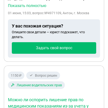
лишение его прав на 1 год за лишение прав за
Показать полностью
оставление места ДТП (уехал и скрылся). Я уже
01 июня, 15:03
, вопрос №4971109, Антон, г. Москва
был на первом завседании, где его лишили прав; в
повестке написано, что явка обязательна. Какие
У вас похожая ситуация?
последствия могут быть за то, что я
Опишите свои детали — юрист подскажет, что
(потерпевший) не явлюсь и не пришлю своего
делать.
представителя?
Задать свой вопрос
1150 ₽
Вопрос решен
Лишение водительских прав
Можно ли оспорить лишение прав по
медицинским показаниям из-за учета у