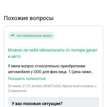
Похожие вопросы
Автомобильное право
Можно ли себя обезопасить от потери денег
и авто
У меня вопрос относительно приобретения
автомобиля у ООО для физ.лица. 1.Цена ниже
покупной, 2. Какие риски, если вдруг в течение 3-х
Показать полностью
лет фирма будет банкрот, не получится ли, что
02 июня, 21:57
, вопрос №4972460, Ирина Анатольевна, г.
машину отберут, т.к. налоговая или
Ставрополь
нов.упрпвляющий посчитает обналичивание
денег за продажу авто... ну что-то такое. Все
У вас похожая ситуация?
варианты возможных рисков для физ.лица?