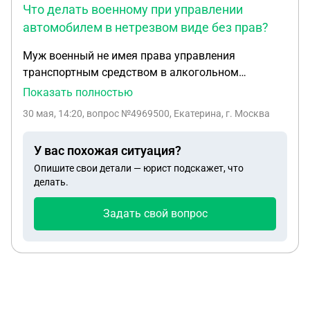
Что делать военному при управлении
оспорить срок действия лишения прав?
автомобилем в нетрезвом виде без прав?
Муж военный не имея права управления
транспортным средством в алкогольном
опьянении сел за руль и его остановили
Показать полностью
инспекторы ГАИ ,пришло уведомление из
30 мая, 14:20
, вопрос №4969500, Екатерина, г. Москва
военного суда хотелось бы узнать насколько все
плохо с учетом того,что он не сможет явиться на
У вас похожая ситуация?
заседание и что впринципе делать если есть
Опишите свои детали — юрист подскажет, что
варианты ,чтобы не попасть на штурма?Ранее
делать.
был осужден в 2024 году по ст 166 ч.1
Задать свой вопрос