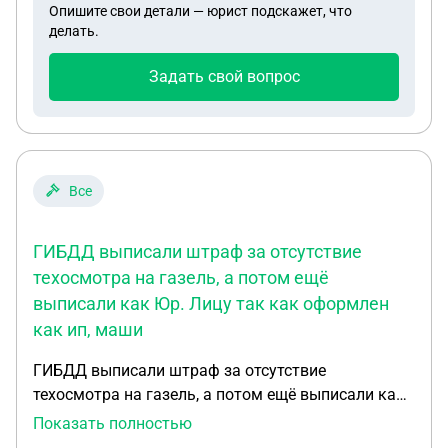
Опишите свои детали — юрист подскажет, что
Можно ли себя обезопасить от потери денег и
делать.
авто
Задать свой вопрос
Все
ГИБДД выписали штраф за отсутствие
техосмотра на газель, а потом ещё
выписали как Юр. Лицу так как оформлен
как ип, маши
ГИБДД выписали штраф за отсутствие
техосмотра на газель, а потом ещё выписали как
Юр. Лицу так как оформлен как ип, машина при
Показать полностью
этом оформлена на физ. Лицо и используется в