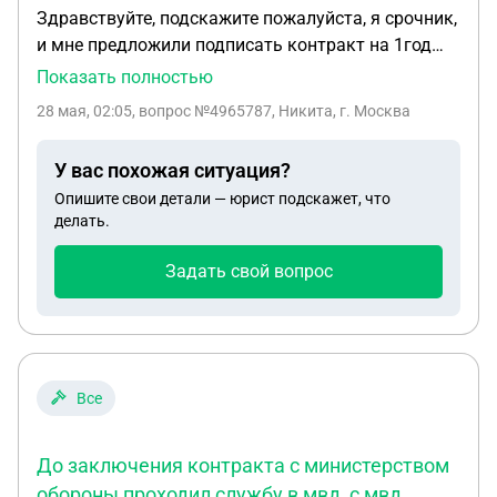
Здравствуйте, подскажите пожалуйста, я срочник,
и мне предложили подписать контракт на 1год
как служба в тылу, в "материально технические
Показать полностью
обеспечения" г. Самара.. Будет ли какая та
28 мая, 02:05
, вопрос №4965787, Никита, г. Москва
зацепка в боевыми действиями на СВО? И будет
ли прекращен контракт по окончанию года?
У вас похожая ситуация?
Опишите свои детали — юрист подскажет, что
делать.
Задать свой вопрос
Все
До заключения контракта с министерством
обороны проходил службу в мвд, с мвд