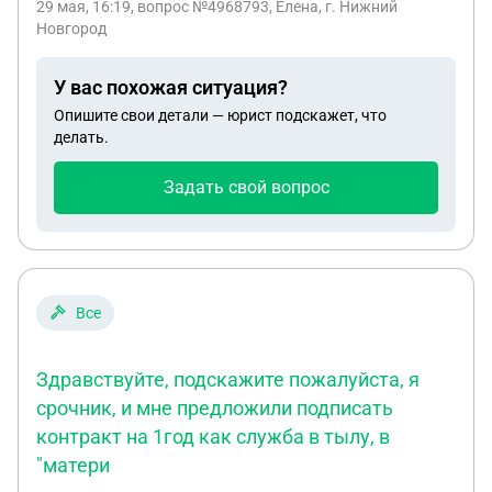
29 мая, 16:19
, вопрос №4968793, Елена, г. Нижний
инвалид, являюсь инвалидом детства. В апреле
Новгород
2025 г. мой отец погиб на СВО. Имею ли я право
на получение пенсии по инвалидности в сфр и по
У вас похожая ситуация?
линии Министерства Обороны по потере
Опишите свои детали — юрист подскажет, что
кормильца? Спасибо!
делать.
Задать свой вопрос
Все
Здравствуйте, подскажите пожалуйста, я
срочник, и мне предложили подписать
контракт на 1год как служба в тылу, в
"матери