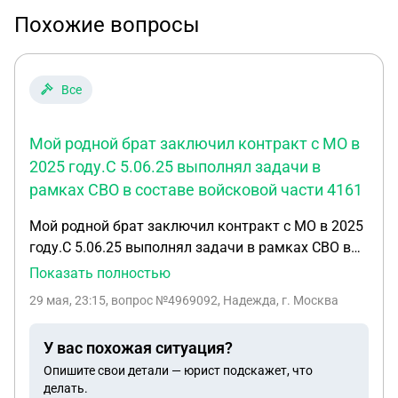
Похожие вопросы
Все
Мой родной брат заключил контракт с МО в
2025 году.С 5.06.25 выполнял задачи в
рамках СВО в составе войсковой части 4161
Мой родной брат заключил контракт с МО в 2025
году.С 5.06.25 выполнял задачи в рамках СВО в
составе войсковой части 41611.21.11.25 брат
Показать полностью
погиб.В извещении от войсковой части написано
29 мая, 23:15
, вопрос №4969092, Надежда, г. Москва
погиб в ходе проведения СВО вблизи н.п.Глубокое
,Харьковской области.Смерть связана с
У вас похожая ситуация?
исполнением обязанностей военной службы на
Опишите свои детали — юрист подскажет, что
территории ДНР,ЛНР и Украины.В военкомате
делать.
сказали собрать пакет документов на 98