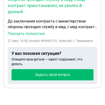
контракт приостановлен, не уволен.В
данный
До заключения контракта с министерством
обороны проходил службу в мвд, с мвд контракт
приостановлен, не уволен.В данный момент
Показать полностью
увольняюсь с министерства обороны, по
27 мая, 19:50
, вопрос №4965191, Алексей, г. Тимашевск
категории Д, а после должен вереутся в мвд для
увольнения по состоянию здоровья, положены ли
У вас похожая ситуация?
мне выплаты от мвд при увольнении по
Опишите свои детали — юрист подскажет, что
состоянию здоровья? И также в мвд говорят что
делать.
должны сначала поставить на должность, а после
отправить на ВВК, в минобороны получил
Задать свой вопрос
воинское звание лейтенант, в мвд звание говорят
будет сержант, как до заключения контракта.