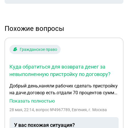
Похожие вопросы
Гражданское право
Куда обратиться для возврата денег за
невыполненную пристройку по договору?
Добрый день,наняли рабочих сделать пристройку
на даче.договор есть.отдали 70 процентов суммы
наличкой и переводом.кормят завтраками.срок
Показать полностью
по договору уже истек.куда можно
28 мая, 22:14
, вопрос №4967789, Евгения, г. Москва
обратиться,чтобы вернуть деньги? Завезен
материал без чеков тыс на 100. Наверное для
У вас похожая ситуация?
отвода глаз.отдали 500